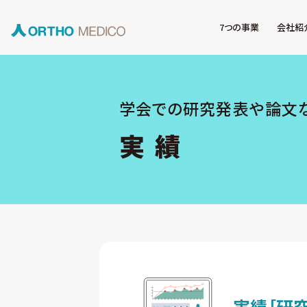
7つの事業
会社紹
学会での研究発表や論文
実 績
実績
［研