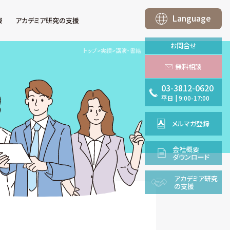
Language
報
アカデミア研究の支援
お問合せ
トップ
>
実績
>
講演・書籍
無料相談
03-3812-0620
平日
|
9:00-17:00
メルマガ登録
会社概要
ダウンロード
アカデミア
研究
の支援