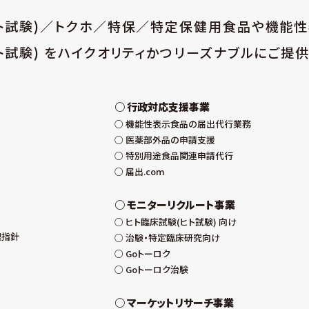
ヒト試験)／トクホ／特保／特定保健用食品や機能
ト試験) をハイクオリティかつリーズナブルにご提供
行政対応支援事業
機能性表示食品の届出代行業務
医薬部外品の申請支援
特別用途食品関連申請代行
届出.com
モニターリクルート事業
ヒト臨床試験(ヒト試験) 向け
理指針
治験・特定臨床研究向け
Goトーロク
Goトーロク治験
マーケットリサーチ事業