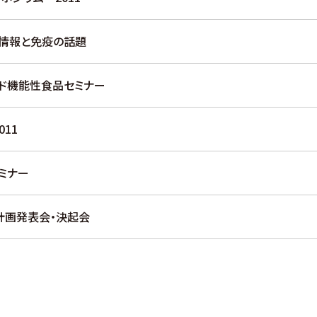
材情報と免疫の話題
ド機能性食品セミナー
11
ミナー
計画発表会・決起会
6