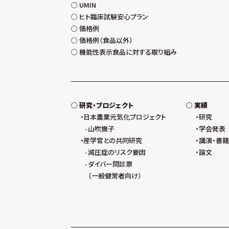
UMIN
ヒト臨床試験安心プラン
価格例
価格例（食品以外）
機能性表示食品に対する取り組み
研究・プロジェクト
実績
日本農業元気化プロジェクト
研究
山吹撫子
学会発表
産学官との共同研究
講演・書籍
減圧症のリスク要因
論文
ダイバー問診票
（一般健常者向け）