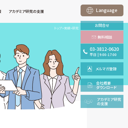
Language
報
アカデミア研究の支援
お問合せ
トップ
>
実績
>
研究
無料相談
03-3812-0620
平日
|
9:00-17:00
メルマガ登録
会社概要
ダウンロード
アカデミア
研究
の支援