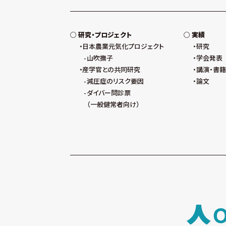
研究・プロジェクト
実績
日本農業元気化プロジェクト
研究
山吹撫子
学会発表
産学官との共同研究
講演・書籍
減圧症のリスク要因
論文
ダイバー問診票
（一般健常者向け）