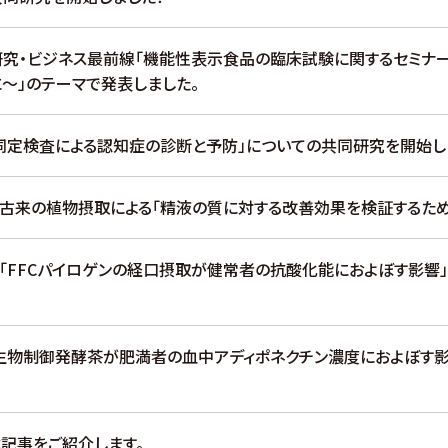
研究・ビジネス最前線「機能性表示食品の臨床試験に関するセミナー
～」のテーマで発表しました。
覚同定検査による認知症の診断と予防」についての共同研究を開始し
本古来の植物摂取による「精液の質に対する改善効果を検証するため
/「FFCパイロゲンの経口摂取が健常者の抗酸化能におよぼす影響
微生物制御発酵茶が肥満者の血中アディポネクチン濃度におよぼす影
載記事をご紹介します。