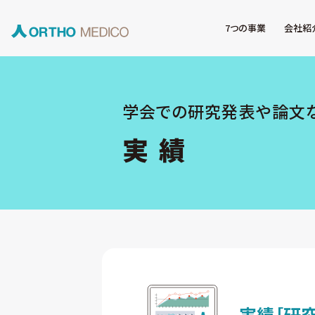
7つの事業
会社紹
学会での研究発表や論文
実 績
実績
［研