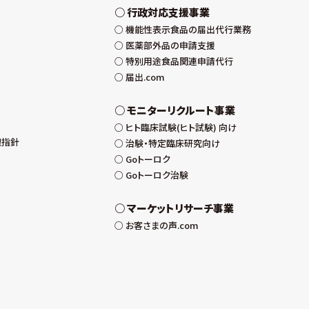
行政対応支援事業
機能性表示食品の届出代行業務
医薬部外品の申請支援
特別用途食品関連申請代行
届出.com
モニターリクルート事業
ヒト臨床試験(ヒト試験) 向け
理指針
治験・特定臨床研究向け
Goトーロク
Goトーロク治験
マーケットリサーチ事業
お客さまの声.com