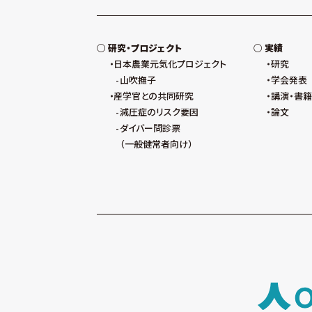
研究・プロジェクト
実績
日本農業元気化プロジェクト
研究
山吹撫子
学会発表
産学官との共同研究
講演・書籍
減圧症のリスク要因
論文
ダイバー問診票
（一般健常者向け）