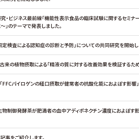
研究・ビジネス最前線「機能性表示食品の臨床試験に関するセミナー
～」のテーマで発表しました。
覚同定検査による認知症の診断と予防」についての共同研究を開始し
本古来の植物摂取による「精液の質に対する改善効果を検証するため
/「FFCパイロゲンの経口摂取が健常者の抗酸化能におよぼす影響
微生物制御発酵茶が肥満者の血中アディポネクチン濃度におよぼす影
載記事をご紹介します。