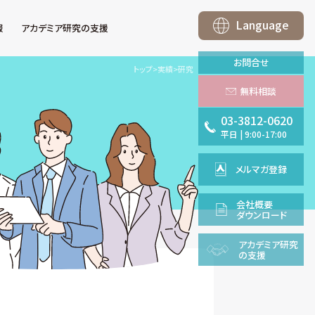
Language
報
アカデミア研究の支援
お問合せ
トップ
>
実績
>
研究
無料相談
03-3812-0620
平日
|
9:00-17:00
メルマガ登録
会社概要
ダウンロード
アカデミア
研究
の支援