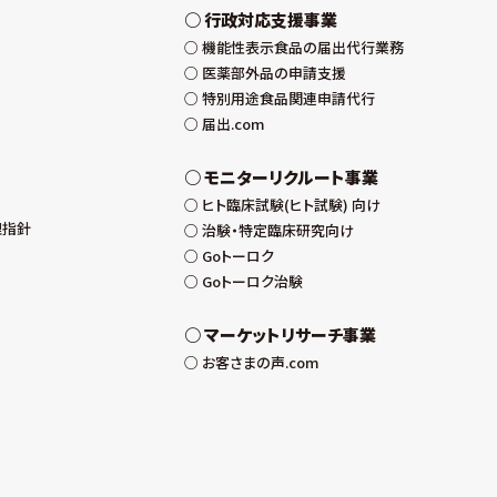
行政対応支援事業
機能性表示食品の届出代行業務
医薬部外品の申請支援
特別用途食品関連申請代行
届出.com
モニターリクルート事業
ヒト臨床試験(ヒト試験) 向け
理指針
治験・特定臨床研究向け
Goトーロク
Goトーロク治験
マーケットリサーチ事業
お客さまの声.com