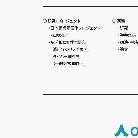
研究・プロジェクト
実績
日本農業元気化プロジェクト
研究
山吹撫子
学会発表
産学官との共同研究
講演・書籍
減圧症のリスク要因
論文
ダイバー問診票
（一般健常者向け）