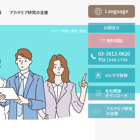
Language
報
アカデミア研究の支援
お問合せ
トップ
>
実績
>
講演・書籍
無料相談
03-3812-0620
平日
|
9:00-17:00
メルマガ登録
会社概要
ダウンロード
アカデミア
研究
の支援