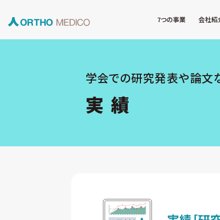
7つの事業
会社紹
学会での研究発表や論文
実 績
実績
［研