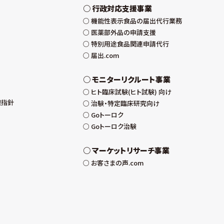
行政対応支援事業
機能性表示食品の届出代行業務
医薬部外品の申請支援
特別用途食品関連申請代行
届出.com
モニターリクルート事業
ヒト臨床試験(ヒト試験) 向け
理指針
治験・特定臨床研究向け
Goトーロク
Goトーロク治験
マーケットリサーチ事業
お客さまの声.com