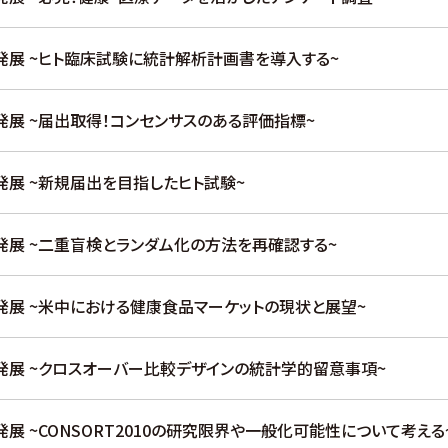
開発展 ~ヒト臨床試験に統計解析計画書を導入する~
開発展 ~届出取得！コンセンサスのある評価指標~
開発展 ~新規届出を目指したヒト試験~
開発展 ~二重盲検とランダム化の方法を再確認する~
開発展 ~米中における健康食品マーケットの現状と展望~
開発展 ~クロスオーバー比較デザインの統計学的留意事項~
発展 ~CONSORT2010の研究限界や一般化可能性について考える