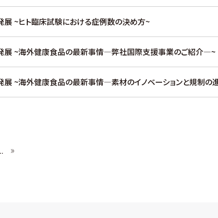
開発展 ~ヒト臨床試験における症例数の決め方~
開発展 ~海外健康食品の最新事情―弊社国際支援事業のご紹介―~
開発展 ~海外健康食品の最新事情―素材のイノベーションと規制の
..
»