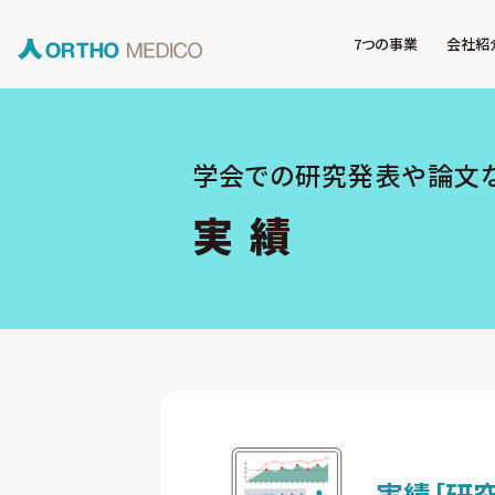
7つの事業
会社紹
学会での研究発表や論文
実 績
実績
［研