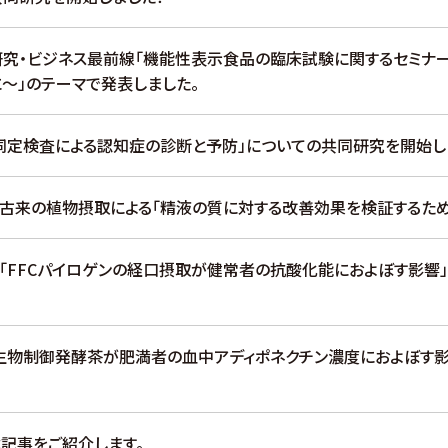
研究・ビジネス最前線「機能性表示食品の臨床試験に関するセミナー
～」のテーマで発表しました。
覚同定検査による認知症の診断と予防」についての共同研究を開始し
本古来の植物摂取による「精液の質に対する改善効果を検証するため
/「FFCパイロゲンの経口摂取が健常者の抗酸化能におよぼす影響
微生物制御発酵茶が肥満者の血中アディポネクチン濃度におよぼす影
載記事をご紹介します。