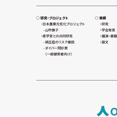
研究・プロジェクト
実績
日本農業元気化プロジェクト
研究
山吹撫子
学会発表
産学官との共同研究
講演・書籍
減圧症のリスク要因
論文
ダイバー問診票
（一般健常者向け）