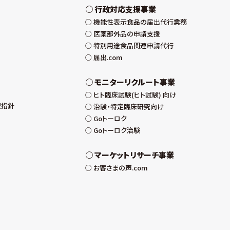
行政対応支援事業
機能性表示食品の届出代行業務
医薬部外品の申請支援
特別用途食品関連申請代行
届出.com
モニターリクルート事業
ヒト臨床試験(ヒト試験) 向け
理指針
治験・特定臨床研究向け
Goトーロク
Goトーロク治験
マーケットリサーチ事業
お客さまの声.com