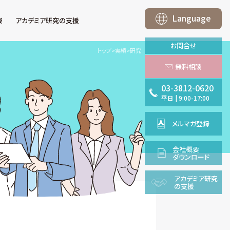
Language
報
アカデミア研究の支援
お問合せ
トップ
>
実績
>
研究
無料相談
03-3812-0620
平日
|
9:00-17:00
メルマガ登録
会社概要
ダウンロード
アカデミア
研究
の支援