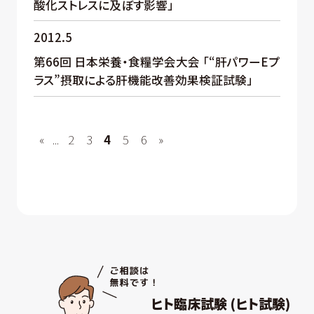
酸化ストレスに及ぼす影響」
2012.5
第66回 日本栄養・食糧学会大会 「“肝パワーEプ
ラス”摂取による肝機能改善効果検証試験」
«
...
2
3
4
5
6
»
ヒト臨床試験 (ヒト試験)