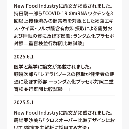
New Food Industryに論文が掲載されました。
持田騎一郎ら「COVID-19 のmRNA ワクチンを3
回以上接種済みの健常者を対象とした褐藻エキ
ス・ケイ素・フルボ酸含有飲料摂取による疲労お
よび睡眠の質に及ぼす影響: ランダム化プラセボ
対照二重盲検並行群間比較試験」
2025.6.1
医学と薬学に論文が掲載されました。
顧暁次郎ら「L-アラビノースの摂取が健常者の便
通に及ぼす影響 ―ランダム化プラセボ対照二重
盲検並行群間比較試験―」
2025.5.1
New Food Industryに論文が掲載されました。
馬場亜沙美ら「クロスオーバー比較デザインにお
いて
t
検定を主解析に採用する方法」