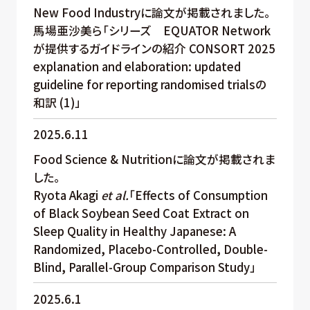
New Food Industryに論文が掲載されました。
馬場亜沙美ら「シリーズ EQUATOR Network
が提供するガイドラインの紹介 CONSORT 2025
explanation and elaboration: updated
guideline for reporting randomised trialsの
和訳 (1)」
2025.6.11
Food Science & Nutritionに論文が掲載されま
した。
Ryota Akagi
et al.
「Effects of Consumption
of Black Soybean Seed Coat Extract on
Sleep Quality in Healthy Japanese: A
Randomized, Placebo-Controlled, Double-
Blind, Parallel-Group Comparison Study」
2025.6.1