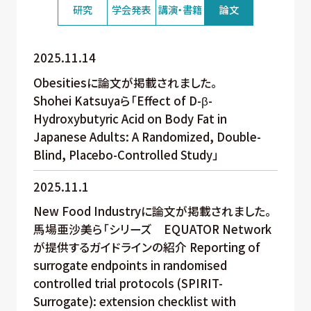
研究
学会発表
講演・書籍
論文
2025.11.14
Obesitiesに論文が掲載されました。
Shohei Katsuyaら「Effect of D-β-
Hydroxybutyric Acid on Body Fat in
Japanese Adults: A Randomized, Double-
Blind, Placebo-Controlled Study」
2025.11.1
New Food Industryに論文が掲載されました。
馬場亜沙美ら「シリーズ EQUATOR Network
が提供するガイドラインの紹介 Reporting of
surrogate endpoints in randomised
controlled trial protocols (SPIRIT-
Surrogate): extension checklist with