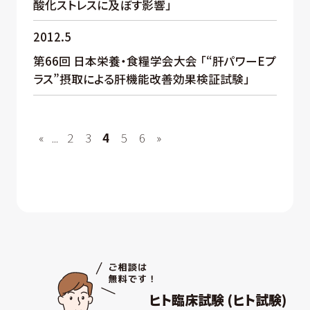
酸化ストレスに及ぼす影響」
2012.5
第66回 日本栄養・食糧学会大会 「“肝パワーEプ
ラス”摂取による肝機能改善効果検証試験」
«
...
2
3
4
5
6
»
ヒト臨床試験 (ヒト試験)