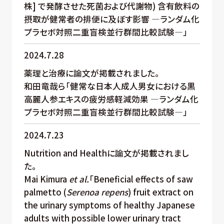
株] で発酵させた死菌および代謝物) 含有飲料の
摂取が健常者の排便に及ぼす影響 ―ランダム化
プラセボ対照二重盲検並行群間比較試験―」
2024.7.28
薬理と治療に論文が掲載されました。
和田竜哉ら「健常な日本人成人男女における黒
高麗人参エキスの疲労感軽減効果 ―ランダム化
プラセボ対照二重盲検並行群間比較試験―」
2024.7.23
Nutrition and Healthに論文が掲載されまし
た。
Mai Kimura
et al.
「Beneficial effects of saw
palmetto (
Serenoa repens
) fruit extract on
the urinary symptoms of healthy Japanese
adults with possible lower urinary tract