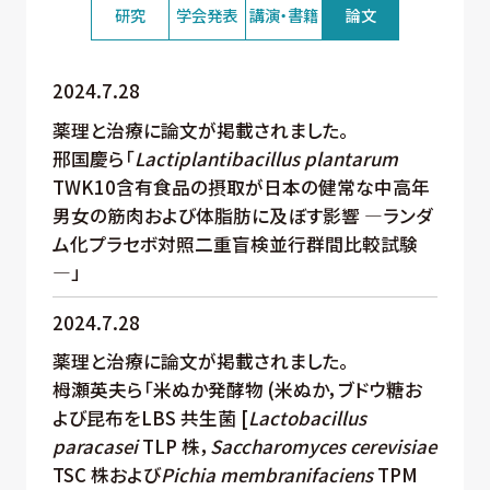
研究
学会発表
講演・書籍
論文
2024.7.28
薬理と治療に論文が掲載されました。
邢国慶ら「
Lactiplantibacillus plantarum
TWK10含有食品の摂取が日本の健常な中高年
男女の筋肉および体脂肪に及ぼす影響 ―ランダ
ム化プラセボ対照二重盲検並行群間比較試験
―」
2024.7.28
薬理と治療に論文が掲載されました。
栂瀬英夫ら「米ぬか発酵物 (米ぬか，ブドウ糖お
よび昆布をLBS 共生菌 [
Lactobacillus
paracasei
TLP 株，
Saccharomyces cerevisiae
TSC 株および
Pichia membranifaciens
TPM