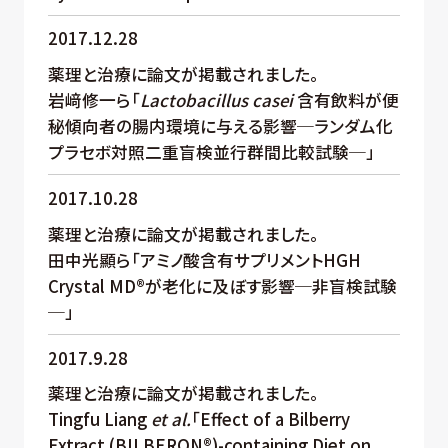
2017.12.28
薬理と治療に論文が掲載されました。
岩﨑修一ら「
Lactobacillus casei
含有飲料が便
秘傾向者の腸内環境に与える影響─ランダム化
プラセボ対照二重盲検並行群間比較試験─」
2017.10.28
薬理と治療に論文が掲載されました。
田中光顯ら「アミノ酸含有サプリメントHGH
Crystal MD®が老化に及ぼす影響─非盲検試験
─」
2017.9.28
薬理と治療に論文が掲載されました。
Tingfu Liang
et al.
「Effect of a Bilberry
Extract (BILBERON®)-containing Diet on