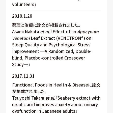
volunteers」
2018.1.28
薬理と治療に論文が掲載されました。
Asami Nakata
et al.
「Effect of an
Apocynum
venetum
Leaf Extract (VENETRON®) on
Sleep Quality and Psychological Stress
Improvement ─A Randomized, Double-
blind, Placebo-controlled Crossover
Study─」
2017.12.31
Functional Foods in Health & Diseaseに論文
が掲載されました。
Tsuyoshi Takara
et al.
「Seaberry extract with
ursolic acid improves anxiety about urinary
dysfunction in Japanese adults」