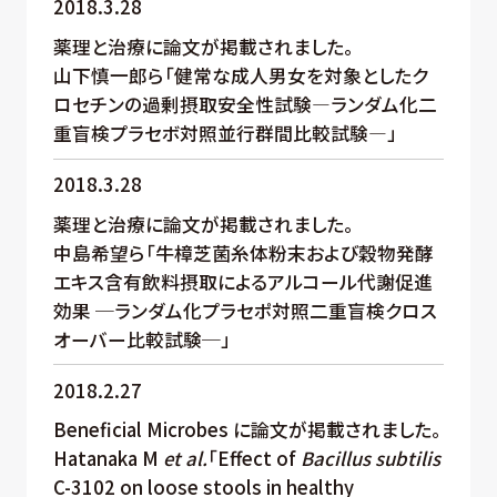
2018.3.28
薬理と治療に論文が掲載されました。
山下慎一郎ら「健常な成人男女を対象としたク
ロセチンの過剰摂取安全性試験―ランダム化二
重盲検プラセボ対照並行群間比較試験―」
2018.3.28
薬理と治療に論文が掲載されました。
中島希望ら「牛樟芝菌糸体粉末および穀物発酵
エキス含有飲料摂取によるアルコール代謝促進
効果 ─ランダム化プラセポ対照二重盲検クロス
オーバー比較試験─」
2018.2.27
Beneficial Microbes に論文が掲載されました。
Hatanaka M
et al.
「Effect of
Bacillus subtilis
C-3102 on loose stools in healthy