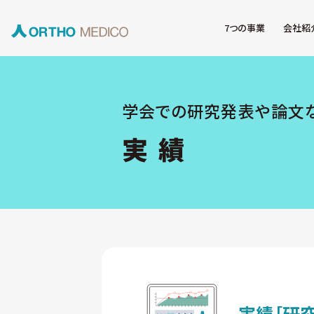
7つの事業
会社紹
学会での研究発表や論文
実 績
実績
［研