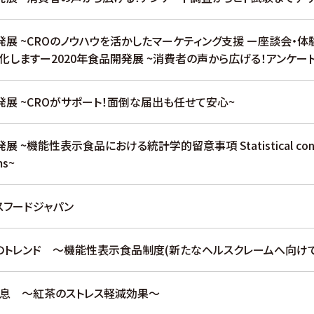
開発展 ~CROのノウハウを活かしたマーケティング支援 ー座談会・
化しますー2020年食品開発展 ~消費者の声から広げる！アンケー
発展 ~CROがサポート！面倒な届出も任せて安心~
 ~機能性表示食品における統計学的留意事項 Statistical considera
ms~
スフードジャパン
のトレンド ～機能性表示食品制度(新たなヘルスクレームへ向けて
息 ～紅茶のストレス軽減効果～