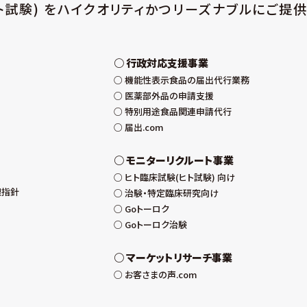
ト試験) をハイクオリティかつリーズナブルにご提供
行政対応支援事業
機能性表示食品の届出代行業務
医薬部外品の申請支援
特別用途食品関連申請代行
届出.com
モニターリクルート事業
ヒト臨床試験(ヒト試験) 向け
理指針
治験・特定臨床研究向け
Goトーロク
Goトーロク治験
マーケットリサーチ事業
お客さまの声.com