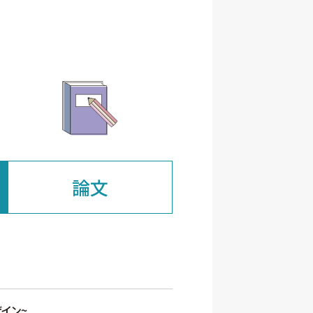
論文
イン~