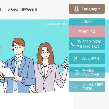
Language
報
アカデミア研究の支援
お問合せ
トップ
>
実績
>
講演・書籍
無料相談
03-3812-0620
平日
|
9:00-17:00
メルマガ登録
会社概要
ダウンロード
アカデミア
研究
の支援