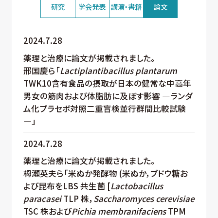
研究
学会発表
講演・書籍
論文
2024.7.28
薬理と治療に論文が掲載されました。
邢国慶ら「
Lactiplantibacillus plantarum
TWK10含有食品の摂取が日本の健常な中高年
男女の筋肉および体脂肪に及ぼす影響 ―ランダ
ム化プラセボ対照二重盲検並行群間比較試験
―」
2024.7.28
薬理と治療に論文が掲載されました。
栂瀬英夫ら「米ぬか発酵物 (米ぬか，ブドウ糖お
よび昆布をLBS 共生菌 [
Lactobacillus
paracasei
TLP 株，
Saccharomyces cerevisiae
TSC 株および
Pichia membranifaciens
TPM