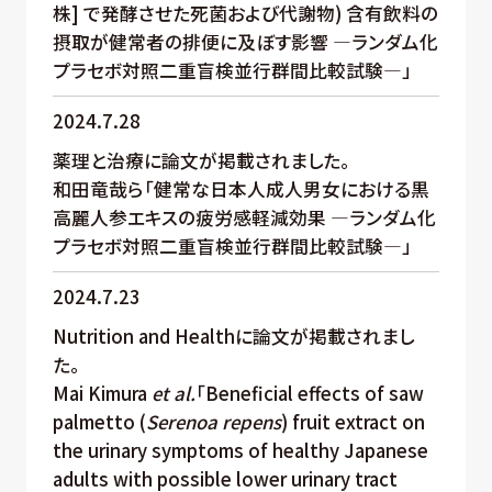
株] で発酵させた死菌および代謝物) 含有飲料の
摂取が健常者の排便に及ぼす影響 ―ランダム化
プラセボ対照二重盲検並行群間比較試験―」
2024.7.28
薬理と治療に論文が掲載されました。
和田竜哉ら「健常な日本人成人男女における黒
高麗人参エキスの疲労感軽減効果 ―ランダム化
プラセボ対照二重盲検並行群間比較試験―」
2024.7.23
Nutrition and Healthに論文が掲載されまし
た。
Mai Kimura
et al.
「Beneficial effects of saw
palmetto (
Serenoa repens
) fruit extract on
the urinary symptoms of healthy Japanese
adults with possible lower urinary tract