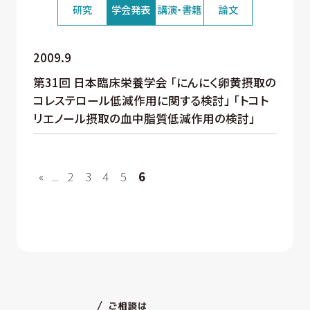
研究
学会発表
講演・書籍
論文
2009.9
第31回 日本臨床栄養学会 「にんにく卵黄摂取の
コレステロール低減作用に関する検討」 「トコト
リエノール摂取の血中脂質低減作用の検討」
«
...
2
3
4
5
6