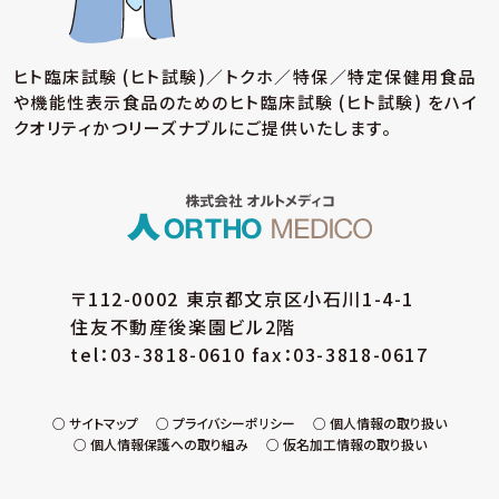
(ア) 個人情報保護方針の策定
個人情報の適正な取扱いを確保するため、「関
ヒト臨床試験 (ヒト試験)／トクホ／特保／特定保健用食品
係法令等の遵守」、「個人情報の取得・利用・提
や機能性表示食品のための
ヒト臨床試験 (ヒト試験) をハイ
供」、「個人情報の取得元」、「質問および苦情相
談の窓口」等についての個人情報保護方針を策
クオリティかつリーズナブルにご提供いたします。
定しています。
(イ) 個人データの取扱いに係る規程の整備
取得・入力、利用・加工、保管・保存、移送・送信、
消去・廃棄等の段階ごとに、取扱方法、管理者・
取扱者およびその任務等について個人データの
取扱規程を策定しています。また、個人データの
〒112-0002 東京都文京区小石川1-4-1
安全管理、取扱状況の点検及び監査、外部委託
住友不動産後楽園ビル2階
に係る規程を整備しています。
tel：03-3818-0610 fax：03-3818-0617
(ウ) 組織的安全管理措置
個人データの取扱いに関する責任者・管理者を
設置するとともに、個人データを取り扱う従業
サイトマップ
プライバシーポリシー
個人情報の取り扱い
個人情報保護への取り組み
仮名加工情報の取り扱い
員・役員および当該従業員・役員が取り扱う個
人データの範囲を明確化し、法や取扱規程に違
反している事実または兆候を把握した場合の責