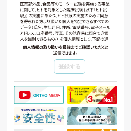
医薬部外品、食品等のモニター試験を実施する事業
に関して、ヒトを対象とした臨床試験 (以下「ヒト試
験」) の実施にあたり、ヒト試験の実施のために同意
を得られた方より頂いた個人を特定できるすべての
データ（氏名、生年月日、住所、電話番号、電子メール
アドレス、口座番号、写真、その他容易に照合でき個
人を識別できるもの。） を個人情報として、下記の通
り適切に取り扱いいたします。
個人情報の取り扱いを最後までご確認いただくと
送信できます。
【個人情報の管理】
当社では、個人情報の保護管理者として個人情報保
護管理者を任命し、個人情報保護法、その他関連す
る法令を遵守し、適切に個人情報を管理しています。
【個人情報の取得と利用目的】
当社は、以下の場合に個人情報を取得、および利用
いたします。
(ア) モニター試験に参加頂く方の個人情報について
① WEBサイトの運営管理 (メールマガジン配
信、対象者の抽出を含む)