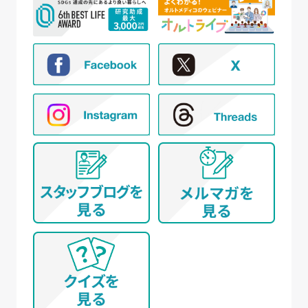
② 新規モニター試験の参加者募集および管理
③ モニター試験参加者への条件確認、連絡
④ モニター試験参加者への謝礼の支払い
⑤ モニター様からのお問い合わせ・ご要望への
対応
⑥ アンケートによる調査
⑦ 統計的な集計・分析、新規サービスの検討や
提案（データを公表する際は個人が特定でき
ないように配慮いたします）
(イ) 弊社とお取引き又は提携する企業、施設、団体
等 に所属する方から、WEBサイト、名刺交換
(WEB上を含む)、開催イベント、その他当社所定
の手続きを通じて取得する個人情報について
① WEBサイトの運営管理 (メールマガジン配
信、対象者の抽出を含む)
② 各種お問合せ・ご要望への対応
③ 商談・打ち合わせ・契約の履行