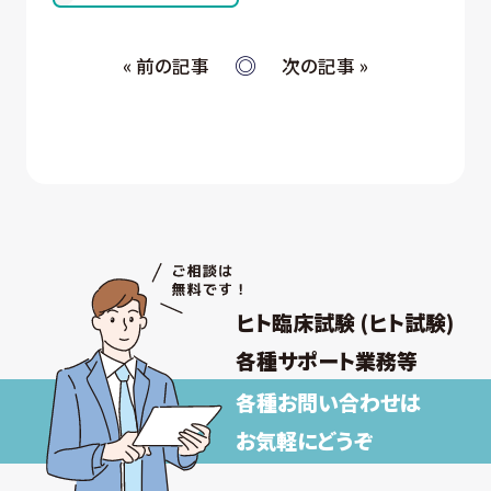
④ 当社が委託された業務の遂行
⑤ お取引先への情報提供および連絡
« 前の記事
次の記事 »
(ウ) 従業員・役員 (過去に従業員・役員であった者を
含む) 又はそれらの家族の方が当社所定の手続
きによって提供する個人情報、および採用応募
者が採用手続き又は人材データ提供サービス
を通じて提供する個人情報 について
① 採否の検討、決定及び連絡並びに採用時の
入社及び雇用手続き
② 雇用・退職手続きを始めとする人事管理、給
与支払その他の労務管理
③ 福利厚生、教育研修、安全衛生管理
ヒト臨床試験 (ヒト試験)
取得した個人情報について上記以外の目的外
利用を行わず、またそのための措置を講じます。
各種サポート業務等
各種お問い合わせは
【保有個人データの安全管理のために講じた
措置】
お気軽にどうぞ
当社では個人情報保護法に基づき、保有個人データ
の安全管理のために、以下の措置を講じています。