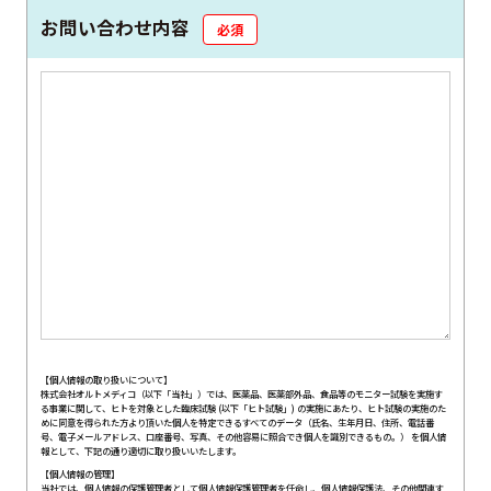
お問い合わせ内容
必須
【個人情報の取り扱いについて】
株式会社オルトメディコ（以下「当社」）では、医薬品、医薬部外品、食品等のモニター試験を実施す
る事業に関して、ヒトを対象とした臨床試験 (以下「ヒト試験」) の実施にあたり、ヒト試験の実施のた
めに同意を得られた方より頂いた個人を特定できるすべてのデータ（氏名、生年月日、住所、電話番
号、電子メールアドレス、口座番号、写真、その他容易に照合でき個人を識別できるもの。） を個人情
報として、下記の通り適切に取り扱いいたします。
【個人情報の管理】
当社では、個人情報の保護管理者として個人情報保護管理者を任命し、個人情報保護法、その他関連す