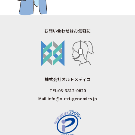
保有個人データ及び第三者提供記録の開示、訂正、追加又は削除、利用目的の通知、利用又は提供の拒
否についての依頼を受けた場合は、当社の手続きに従って速やかに対応します。開示等が必要な際は当
社まで連絡いただければ担当者が対応させていただきます。
【お問い合わせ・取扱に関する苦情等について】
当社の個人情報の取扱に関するお問い合せや、個人情報に関する相談、苦情及び開示等要求について
は、下記窓口へご連絡いただければ対応致します。
お問い合わせはお気軽に
株式会社オルトメディコ 個人情報お問い合わせ窓口
〒112-0002 東京都文京区小石川1丁目4番1号
住友不動産後楽園ビル2階
TEL：03-3818-0610
Mail：support@orthomedico.jp
（代表取締役：山本 和雄）
（個人情報保護管理者：大内 幸子）
制定日: 2018年4月2日
最終改定日: 2023年3月2日
株式会社オルトメディコ
TEL:
03-3812-0620
Mail:
info@nutri-genomics.jp