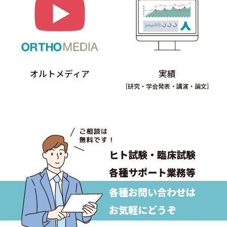
個人情報の適正な取扱いを確保するため、「関係法令等の遵守」、「個人情報の取得・利用・提供」、
「個人情報の取得元」、「質問および苦情相談の窓口」等についての個人情報保護方針を策定していま
す。
(イ) 個人データの取扱いに係る規程の整備
取得・入力、利用・加工、保管・保存、移送・送信、消去・廃棄等の段階ごとに、取扱方法、管理者・
取扱者およびその任務等について個人データの取扱規程を策定しています。また、個人データの安全管
理、取扱状況の点検及び監査、外部委託に係る規程を整備しています。
(ウ) 組織的安全管理措置
個人データの取扱いに関する責任者・管理者を設置するとともに、個人データを取り扱う従業員・役員
オルトメディア
実績
および当該従業員・役員が取り扱う個人データの範囲を明確化し、法や取扱規程に違反している事実ま
たは兆候を把握した場合の責任者への報告連絡体制を整備しています。また、就業規則等において個人
［研究・学会発表・講演・論文］
データの安全管理に係る取扱規程を定め、個人データの取扱状況を確認できる手段を整備するととも
に、個人データの取扱状況の点検や監査を定期的に実施しています。
(エ) 人的安全管理措置
個人データの取扱いについて、従業員・役員に安全管理措置の周知徹底、教育及び訓練を定期的に実施
しています。また、管理者・取扱者の役割・責任等を明確化し、個人データ管理手続の遵守状況を随時
確認しています。
(オ) 物理的安全管理措置
個人データを取り扱う重要な機器類の設置場所において、従業員・役員の入退室管理および持ち込む機
器等の制限を行うとともに、権限を有しない者による個人データの閲覧を防止する措置を実施していま
ヒト試験・臨床試験
す。
(カ) 技術的安全管理措置
各種サポート業務等
アクセス制御を実施して、取扱者および取り扱う個人情報データベース等の範囲を限定しています。ま
た、個人データの漏えい等防止策を講じるとともに、個人データを取扱う情報システムの稼動状況の記
録、監視及び監査を行っています。
各種お問い合わせは
【個人情報の提供】
個人情報は、利用者の意思で任意にご提供いただくものです。ただし、ご提供いただけない部分がある
お気軽にどうぞ
場合、手続き、ご連絡、サービスに支障が生じることがありますのでご了承ください。
【保有個人データ及び第三者提供記録の開示、修正、利用停止】