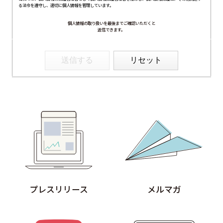
る法令を遵守し、適切に個人情報を管理しています。
【個人情報の取得と利用目的】
当社は、以下の場合に個人情報を取得、および利用いたします。
個人情報の取り扱いを最後までご確認いただくと
送信できます。
(ア) モニター試験に参加頂く方の個人情報について
① WEBサイトの運営管理 (メールマガジン配信、対象者の抽出を含む)
② 新規モニター試験の参加者募集および管理
③ モニター試験参加者への条件確認、連絡
リセット
④ モニター試験参加者への謝礼の支払い
⑤ モニター様からのお問い合わせ・ご要望への対応
⑥ アンケートによる調査
⑦ 統計的な集計・分析、新規サービスの検討や提案（データを公表する際は個人が特定できないように
配慮いたします）
(イ) 弊社とお取引き又は提携する企業、施設、団体等 に所属する方から、WEBサイト、名刺交換 (WEB
上を含む)、開催イベント、その他当社所定の手続きを通じて取得する個人情報について
① WEBサイトの運営管理 (メールマガジン配信、対象者の抽出を含む)
② 各種お問合せ・ご要望への対応
③ 商談・打ち合わせ・契約の履行
④ 当社が委託された業務の遂行
⑤ お取引先への情報提供および連絡
(ウ) 従業員・役員 (過去に従業員・役員であった者を含む) 又はそれらの家族の方が当社所定の手続きに
よって提供する個人情報、および採用応募者が採用手続き又は人材データ提供サービスを通じて提供す
る個人情報 について
① 採否の検討、決定及び連絡並びに採用時の入社及び雇用手続き
② 雇用・退職手続きを始めとする人事管理、給与支払その他の労務管理
③ 福利厚生、教育研修、安全衛生管理
プレスリリース
メルマガ
取得した個人情報について上記以外の目的外利用を行わず、またそのための措置を講じます。
【保有個人データの安全管理のために講じた措置】
当社では個人情報保護法に基づき、保有個人データの安全管理のために、以下の措置を講じています。
(ア) 個人情報保護方針の策定