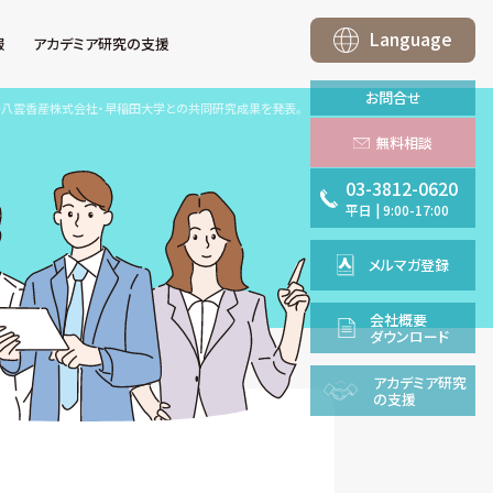
Language
報
アカデミア研究の支援
お問合せ
>
八雲香産株式会社・早稲田大学との共同研究成果を発表。
無料相談
03-3812-0620
平日
|
9:00-17:00
メルマガ登録
会社概要
ダウンロード
アカデミア
研究
の支援