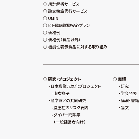
統計解析サービス
論文執筆代行サービス
UMIN
ヒト臨床試験安心プラン
価格例
価格例（食品以外）
機能性表示食品に対する取り組み
研究・プロジェクト
実績
日本農業元気化プロジェクト
研究
山吹撫子
学会発表
産学官との共同研究
講演・書籍
減圧症のリスク要因
論文
ダイバー問診票
（一般健常者向け）