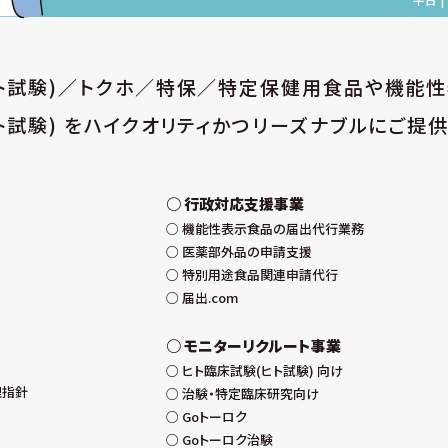
ヒト試験)／トクホ／特保／特定保健用食品や機能
ト試験) をハイクオリティかつリーズナブルにご提供
行政対応支援事業
機能性表示食品の届出代行業務
医薬部外品の申請支援
特別用途食品関連申請代行
届出.com
モニターリクルート事業
ヒト臨床試験(ヒト試験) 向け
理指針
治験・特定臨床研究向け
Goトーロク
Goトーロク治験