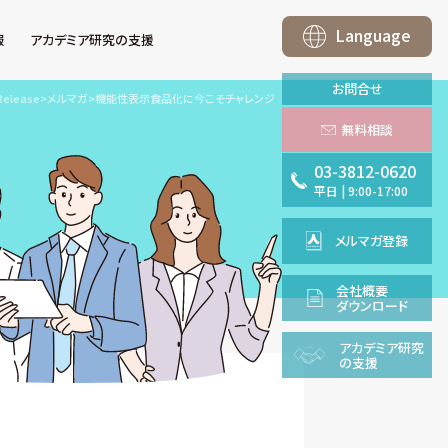
Language
報
アカデミア研究の支援
お問合せ
Release
>
メルマガ
>
機能性表示食品化に今こそチャレンジ
無料相談
03-3812-0620
平日
|
9:00-17:00
メルマガ登録
会社概要
ダウンロード
アカデミア
研究
の支援