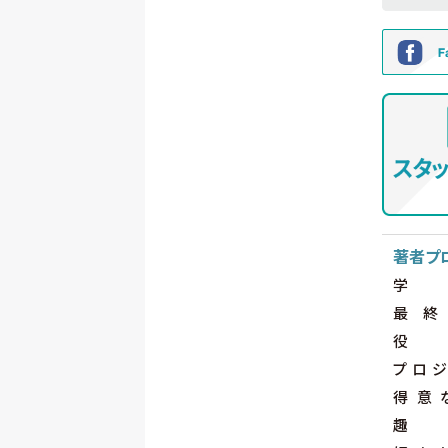
著者プ
学
最終
役
プロジ
得意
趣