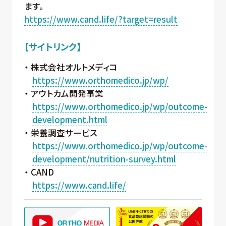
ます。
https://www.cand.life/?target=result
【サイトリンク】
株式会社オルトメディコ
https://www.orthomedico.jp/wp/
アウトカム開発事業
https://www.orthomedico.jp/wp/outcome-
development.html
栄養調査サービス
https://www.orthomedico.jp/wp/outcome-
development/nutrition-survey.html
CAND
https://www.cand.life/