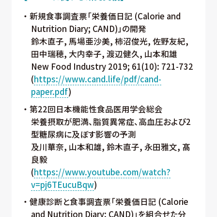
新規食事調査票「栄養価日記 (Calorie and
Nutrition Diary; CAND)」の開発
鈴木直子, 馬場亜沙美, 柿沼俊光, 佐野友紀,
田中瑞穂, 大内幸子, 渡辺健久, 山本和雄
New Food Industry 2019; 61(10): 721-732
(
https://www.cand.life/pdf/cand-
paper.pdf
)
第22回日本機能性食品医用学会総会
栄養摂取が肥満、脂質異常症、高血圧および2
型糖尿病に及ぼす影響の予測
及川華奈, 山本和雄, 鈴木直子, 永田雅文, 髙
良毅
(
https://www.youtube.com/watch?
v=pj6TEucuBqw
)
健康診断と食事調査票「栄養価日記 (Calorie
and Nutrition Diary: CAND)」を組合せた分