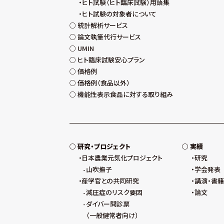
ヒト試験（ヒト臨床試験）用語集
ヒト試験の対象者について
統計解析サービス
論文執筆代行サービス
UMIN
ヒト臨床試験安心プラン
価格例
価格例（食品以外）
機能性表示食品に対する取り組み
研究・プロジェクト
実績
日本農業元気化プロジェクト
研究
山吹撫子
学会発表
産学官との共同研究
講演・書籍
減圧症のリスク要因
論文
ダイバー問診票
（一般健常者向け）