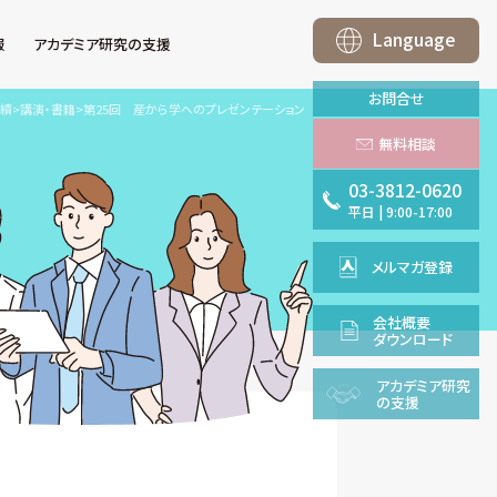
Language
報
アカデミア研究の支援
お問合せ
績
>
講演・書籍
>
第25回 産から学へのプレゼンテーション
無料相談
03-3812-0620
平日
|
9:00-17:00
メルマガ登録
会社概要
ダウンロード
アカデミア
研究
の支援