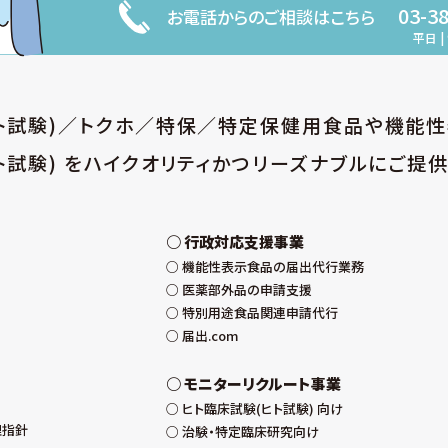
03-3
お電話からのご相談はこちら
平日 | 
ヒト試験)／トクホ／特保／特定保健用食品や機能
ト試験) をハイクオリティかつリーズナブルにご提供
行政対応支援事業
機能性表示食品の届出代行業務
医薬部外品の申請支援
特別用途食品関連申請代行
届出.com
モニターリクルート事業
ヒト臨床試験(ヒト試験) 向け
理指針
治験・特定臨床研究向け