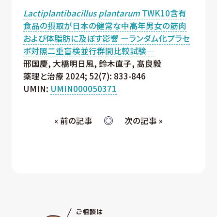
Lactiplantibacillus plantarum
TWK10含有
食品の摂取が日本の健常な中高年男女の筋肉
および体脂肪に及ぼす影響 ―ランダム化プラセ
ボ対照二重盲検並行群間比較試験―
邢国慶, 大橋明日風, 鈴木直子, 髙良毅
薬理と治療 2024; 52(7): 833-846
UMIN:
UMIN000050371
« 前の記事
次の記事 »