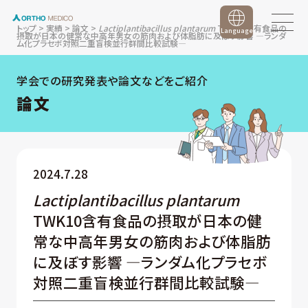
トップ
>
実績
>
論文
>
Lactiplantibacillus plantarum
TWK10含有食品の
Language
摂取が日本の健常な中高年男女の筋肉および体脂肪に及ぼす影響 ―ランダ
ム化プラセボ対照二重盲検並行群間比較試験―
学会での研究発表や論文などをご紹介
論文
2024.7.28
Lactiplantibacillus plantarum
TWK10含有食品の摂取が日本の健
常な中高年男女の筋肉および体脂肪
に及ぼす影響 ―ランダム化プラセボ
対照二重盲検並行群間比較試験―