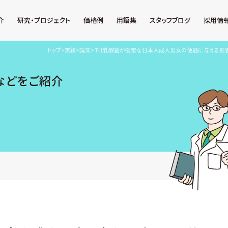
介
研究・プロジェクト
価格例
用語集
スタッフブログ
採用情
トップ
>
実績
>
論文
>
T-1乳酸菌が健常な日本人成人男女の便通に与える影
などをご紹介