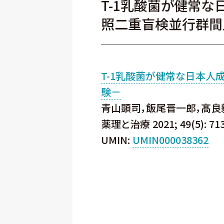
T-1乳酸菌が健常な
照二重盲検並行群間
T-1乳酸菌が健常な日本人
験－
青山顕司，飯尾晋一郎，髙良
薬理と治療 2021; 49(5): 713
UMIN:
UMIN000038362