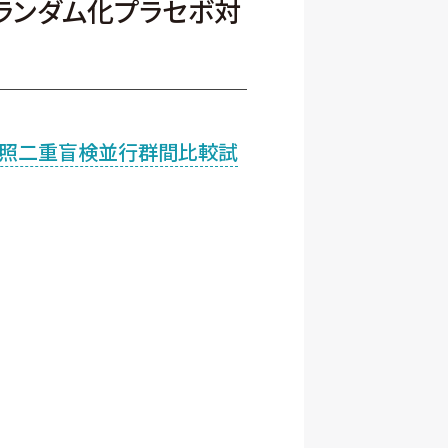
ランダム化プラセボ対
対照二重盲検並行群間比較試