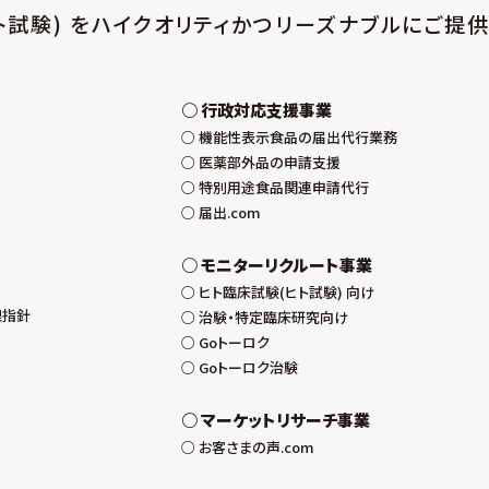
ト試験) をハイクオリティかつリーズナブルにご提供
行政対応支援事業
機能性表示食品の届出代行業務
医薬部外品の申請支援
特別用途食品関連申請代行
届出.com
モニターリクルート事業
ヒト臨床試験(ヒト試験) 向け
理指針
治験・特定臨床研究向け
Goトーロク
Goトーロク治験
マーケットリサーチ事業
お客さまの声.com