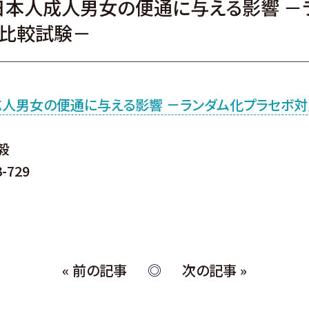
日本人成人男女の便通に与える影響 －
比較試験－
成人男女の便通に与える影響 －ランダム化プラセボ
毅
-729
« 前の記事
次の記事 »