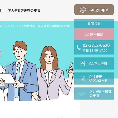
Language
報
アカデミア研究の支援
お問合せ
響 －ランダム化プラセボ対照二重盲検並行群間比較試験－
無料相談
03-3812-0620
平日
|
9:00-17:00
メルマガ登録
会社概要
ダウンロード
アカデミア
研究
の支援