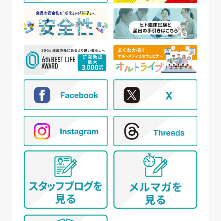
いたします。
(ア) モニター試験に参加頂く方の個人情報について
① WEBサイトの運営管理 (メールマガジン配
信、対象者の抽出を含む)
② 新規モニター試験の参加者募集および管理
③ モニター試験参加者への条件確認、連絡
④ モニター試験参加者への謝礼の支払い
⑤ モニター様からのお問い合わせ・ご要望への
対応
⑥ アンケートによる調査
⑦ 統計的な集計・分析、新規サービスの検討や
提案（データを公表する際は個人が特定でき
ないように配慮いたします）
(イ) 弊社とお取引き又は提携する企業、施設、団体
等 に所属する方から、WEBサイト、名刺交換
(WEB上を含む)、開催イベント、その他当社所定
の手続きを通じて取得する個人情報について