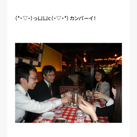
（*・▽・）っ凵凵c（・▽・*）カンパーイ！