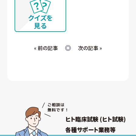
① WEBサイトの運営管理 (メールマガジン配
信、対象者の抽出を含む)
② 各種お問合せ・ご要望への対応
③ 商談・打ち合わせ・契約の履行
④ 当社が委託された業務の遂行
⑤ お取引先への情報提供および連絡
« 前の記事
次の記事 »
(ウ) 従業員・役員 (過去に従業員・役員であった者を
含む) 又はそれらの家族の方が当社所定の手続
きによって提供する個人情報、および採用応募
者が採用手続き又は人材データ提供サービス
を通じて提供する個人情報 について
① 採否の検討、決定及び連絡並びに採用時の
入社及び雇用手続き
② 雇用・退職手続きを始めとする人事管理、給
与支払その他の労務管理
③ 福利厚生、教育研修、安全衛生管理
ヒト臨床試験 (ヒト試験)
取得した個人情報について上記以外の目的外
利用を行わず、またそのための措置を講じます。
各種サポート業務等