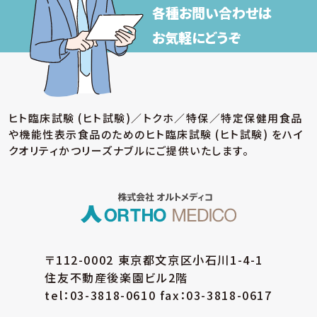
各種お問い合わせは
【保有個人データの安全管理のために講じた
措置】
お気軽にどうぞ
当社では個人情報保護法に基づき、保有個人データ
の安全管理のために、以下の措置を講じています。
(ア) 個人情報保護方針の策定
個人情報の適正な取扱いを確保するため、「関
ヒト臨床試験 (ヒト試験)／トクホ／特保／特定保健用食品
係法令等の遵守」、「個人情報の取得・利用・提
や機能性表示食品のための
ヒト臨床試験 (ヒト試験) をハイ
供」、「個人情報の取得元」、「質問および苦情相
談の窓口」等についての個人情報保護方針を策
クオリティかつリーズナブルにご提供いたします。
定しています。
(イ) 個人データの取扱いに係る規程の整備
取得・入力、利用・加工、保管・保存、移送・送信、
消去・廃棄等の段階ごとに、取扱方法、管理者・
取扱者およびその任務等について個人データの
取扱規程を策定しています。また、個人データの
〒112-0002 東京都文京区小石川1-4-1
安全管理、取扱状況の点検及び監査、外部委託
住友不動産後楽園ビル2階
に係る規程を整備しています。
tel：03-3818-0610 fax：03-3818-0617
(ウ) 組織的安全管理措置