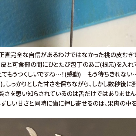
正直完全な自信があるわけではなかった桃の皮むきで
皮と可食部の間にひとたび包丁のあご(根元)を入れてし
とてもうつくしいですね…！(感動) もう待ちきれない…
惚)。しっかりとした甘さを保ちながら、しかし数秒後
上質さを思い知らされているのは舌だけではありません
みずしい甘さと同時に歯に押し寄せるのは、果肉の中