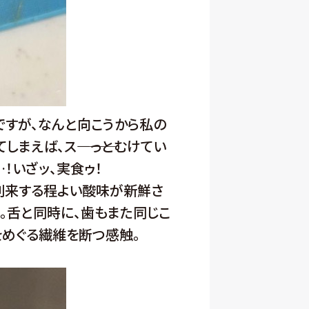
すが、なんと向こうから私の
まえば、ス――――っとむけてい
！いざッ、実食ゥ！
に到来する程よい酸味が新鮮さ
。舌と同時に、歯もまた同じこ
をめぐる繊維を断つ感触。