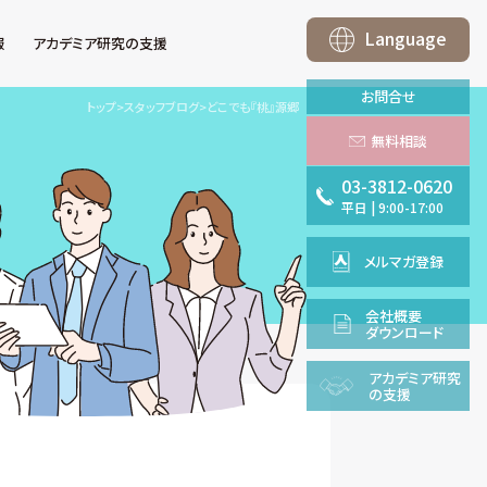
Language
報
アカデミア研究の支援
お問合せ
トップ
>
スタッフブログ
>
どこでも『桃』源郷
無料相談
03-3812-0620
平日
|
9:00-17:00
メルマガ登録
会社概要
ダウンロード
アカデミア
研究
の支援