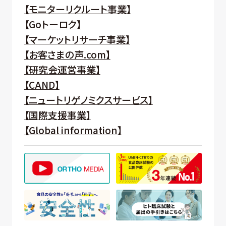
【モニターリクルート事業】
【Goトーロク】
【マーケットリサーチ事業】
【お客さまの声.com】
【研究会運営事業】
【CAND】
【ニュートリゲノミクスサービス】
【国際支援事業】
【Global information】