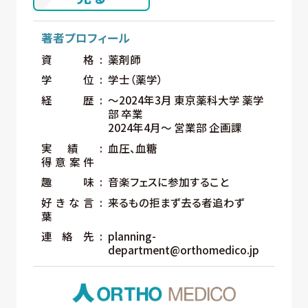
著者プロフィール
資格
薬剤師
学位
学士（薬学）
経歴
～2024年3月 東京薬科大学 薬学
部 卒業
2024年4⽉〜 営業部 企画課
実績
血圧、血糖
得意案件
趣味
音楽フェスに参加すること
好きな言
来るもの拒まず去る者追わず
葉
連絡先
planning-
department@orthomedico.jp