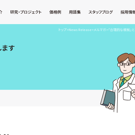
介
研究・プロジェクト
価格例
用語集
スタッフブログ
採用情
トップ
>
News Release
>
メルマガ
>
「合理的な根拠」と
します