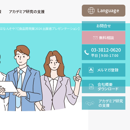
Language
報
アカデミア研究の支援
お問合せ
はなんぞや？【食品開発展2024 出展者プレゼンテーション】
無料相談
03-3812-0620
平日
|
9:00-17:00
メルマガ登録
会社概要
ダウンロード
アカデミア
研究
の支援