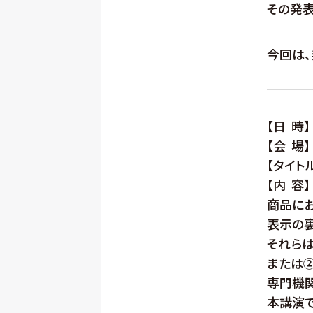
その発表
今回は
【日 時】 2
【会 場】
【タイト
【内 容】
商品にお
表示の
それらは
または
専門機
本講演