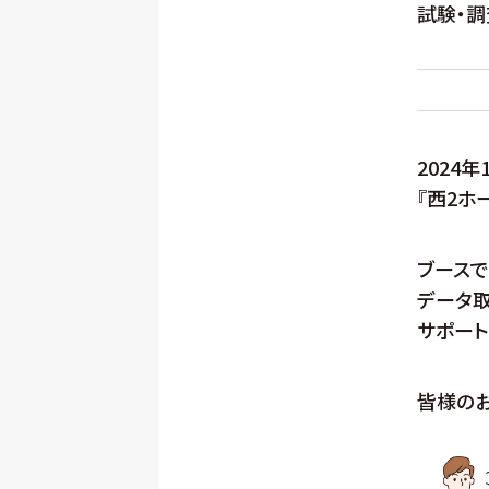
試験・調
2024年
『西2ホ
ブース
データ取
サポート
皆様のお