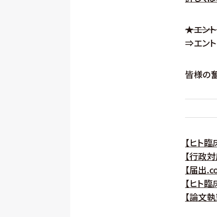
★エント
⇒エント
皆様の奮
【ヒト臨
【行政対
【届出.c
【ヒト臨
【論文執