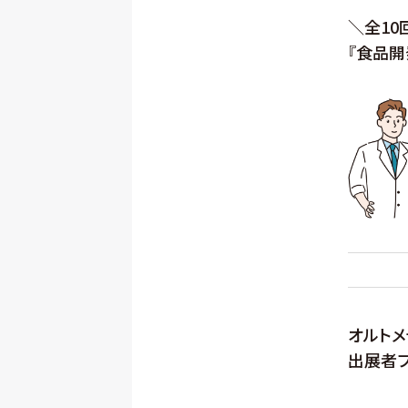
＼全10
『食品開
オルトメ
出展者プ