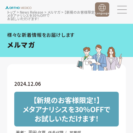
トップ
>
News Release
>
メルマガ
>
【新規のお客様限定！】
Language
メタアナリシスを30％OFFで
お試しいただけます！
様々な新着情報をお届けします
メルマガ
2024.12.06
【新規のお客様限定！】
メタアナリシスを30％OFFで
お試しいただけます！
著者：
平⽥ ⼣夏
係長代理
営業部