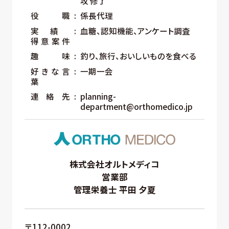
攻 修了
役職
係長代理
実績
血糖、認知機能、アンケート調査
得意案件
趣味
釣り、旅行、おいしいものを食べる
好きな言
一期一会
葉
連絡先
planning-
department@orthomedico.jp
株式会社オルトメディコ
営業部
管理栄養士 平⽥ ⼣夏
〒112-0002