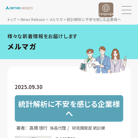
Language
トップ
>
News Release
>
メルマガ
>
統計解析に不安を感じる企業様へ
様々な新着情報をお届けします
メルマガ
2025.09.30
統計解析に不安を感じる企業様
へ
著者：
髙橋 徳行
係長代理
研究開発部 統計課