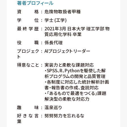
著者プロフィール
資格
危険物取扱者甲種
学位
学士 (工学)
最終学歴
2021年3月 日本大学 理工学部 物
質応用化学科 卒業
役職
係長代理
プロジェク
AIプロジェクト リーダー
ト
得意なこと
実装力と柔軟な課題対応
・SPSS、R、Pythonを駆使した解
析プログラムの開発と品質管理
・各制度に対応した統計解析計画
書・報告書の作成、査読対応
・「あるもので最適をつくる」課題
解決型の柔軟な対応力
趣味
温泉巡り
好きな言
努努努力を忘れるな
葉