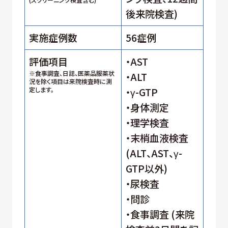
後来院検査)
実施症例数
56症例
評価項目
・AST
※食事調査、日誌、医薬品服薬状
・ALT
況を除く項目は来院検査時に測
定します。
・γ-GTP
・身体測定
・理学検査
・末梢血液検査
(ALT、AST、γ-
GTP以外)
・尿検査
・問診
・食事調査 (来院