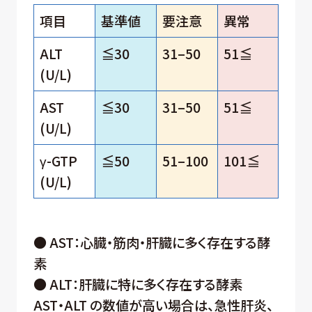
項目
基準値
要注意
異常
ALT
≦30
31–50
51≦
(U/L)
AST
≦30
31–50
51≦
(U/L)
γ-GTP
≦50
51–100
101≦
(U/L)
● AST：心臓・筋肉・肝臓に多く存在する酵
素
● ALT：肝臓に特に多く存在する酵素
AST・ALT の数値が高い場合は、急性肝炎、