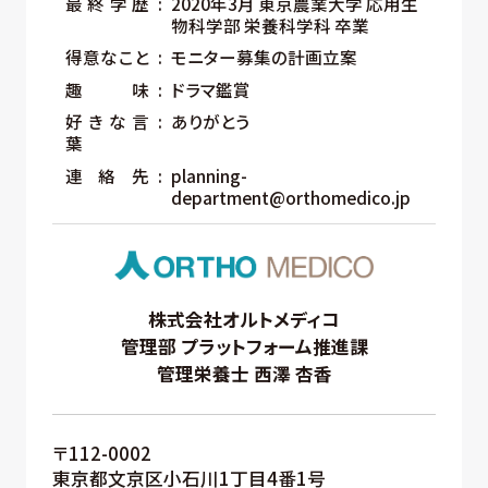
最終学歴
2020年3月 東京農業大学 応用生
物科学部 栄養科学科 卒業
得意なこと
モニター募集の計画立案
趣味
ドラマ鑑賞
好きな言
ありがとう
葉
連絡先
planning-
department@orthomedico.jp
株式会社オルトメディコ
管理部 プラットフォーム推進課
管理栄養士 西澤 杏香
〒112-0002
東京都文京区小石川1丁目4番1号