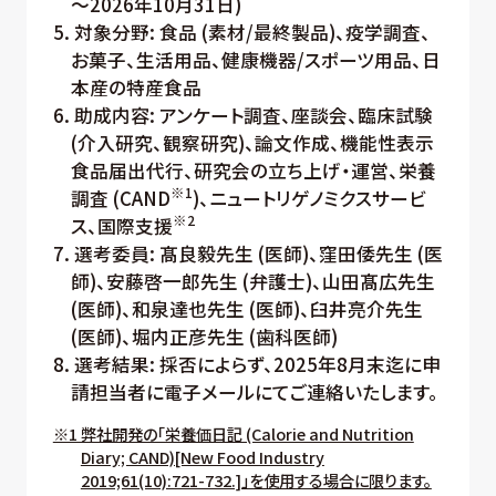
～2026年10月31日)
5. 対象分野: 食品 (素材/最終製品)、疫学調査、
お菓子、生活用品、健康機器/スポーツ用品、日
本産の特産食品
6. 助成内容: アンケート調査、座談会、臨床試験
(介入研究、観察研究)、論文作成、機能性表示
食品届出代行、研究会の立ち上げ・運営、栄養
※1
調査 (CAND
)、ニュートリゲノミクスサービ
※2
ス、国際支援
7. 選考委員: 髙良毅先生 (医師)、窪田倭先生 (医
師)、安藤啓一郎先生 (弁護士)、山田髙広先生
(医師)、和泉達也先生 (医師)、臼井亮介先生
(医師)、堀内正彦先生 (歯科医師)
8. 選考結果: 採否によらず、2025年8月末迄に申
請担当者に電子メールにてご連絡いたします。
※1 弊社開発の「栄養価日記 (Calorie and Nutrition
Diary; CAND)[New Food Industry
2019;61(10):721-732.]」を使用する場合に限ります。