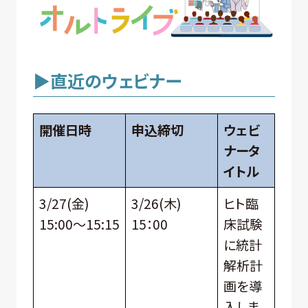
▶直近のウェビナー
開催日時
申込締切
ウェビ
ナータ
イトル
3/27(金)
3/26(木)
ヒト臨
15:00～15:15
15：00
床試験
に統計
解析計
画を導
入しま