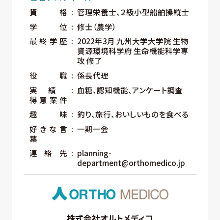
資格
管理栄養士、２級小型船舶操縦士
学位
修士（農学）
最終学歴
2022年3月 九州大学大学院 生物
資源環境科学府 生命機能科学専
攻 修了
役職
係長代理
実績
血糖、認知機能、アンケート調査
得意案件
趣味
釣り、旅行、おいしいものを食べる
好きな言
一期一会
葉
連絡先
planning-
department@orthomedico.jp
株式会社オルトメディコ