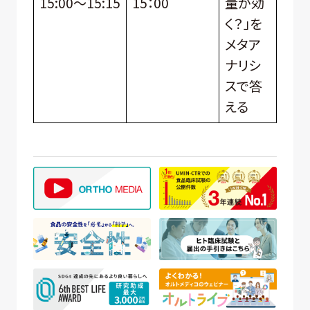
15:00～15:15
15：00
量が効
く？」を
メタア
ナリシ
スで答
える