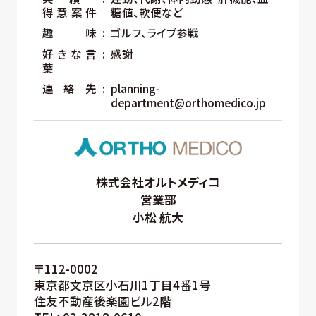
得意案件
糖値、軟便など
趣味
ゴルフ、ライブ参戦
好きな言
感謝
葉
連絡先
planning-
department@orthomedico.jp
株式会社オルトメディコ
営業部
小松 航大
〒112-0002
東京都文京区小石川1丁目4番1号
住友不動産後楽園ビル2階