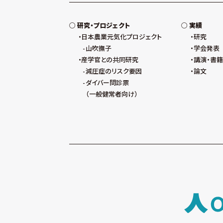
研究・プロジェクト
実績
日本農業元気化プロジェクト
研究
山吹撫子
学会発表
産学官との共同研究
講演・書籍
減圧症のリスク要因
論文
ダイバー問診票
（一般健常者向け）