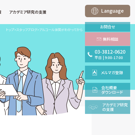
Language
報
アカデミア研究の支援
お問合せ
トップ
>
スタッフブログ
>
アルコール体質がわかってから
無料相談
03-3812-0620
平日
|
9:00-17:00
メルマガ登録
会社概要
ダウンロード
アカデミア
研究
の支援