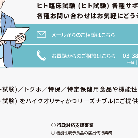
ヒト臨床試験 (ヒト試験)
各種サ
取得・入力、利用・加工、保管・保存、移送・送信、
扱方法、管理者・取扱者およびその任務等につい
各種お問い合わせは
お気軽にどう
定しています。また、個人データの安全管理、取扱
託に係る規程を整備しています。
メールからのご相談はこちら
(ウ) 組織的安全管理措置
個人データの取扱いに関する責任者・管理者を設
03-3
お電話からのご相談はこちら
取り扱う従業員・役員および当該従業員・役員が
明確化し、法や取扱規程に違反している事実また
平日 | 
者への報告連絡体制を整備しています。また、就
の安全管理に係る取扱規程を定め、個人データの
整備するとともに、個人データの取扱状況の点検
ヒト試験)／トクホ／特保／特定保健用食品や機能
ます。
ト試験) をハイクオリティかつリーズナブルにご提供
(エ) 人的安全管理措置
個人データの取扱いについて、従業員・役員に安
及び訓練を定期的に実施しています。また、管理者
確化し、個人データ管理手続の遵守状況を随時確
行政対応支援事業
機能性表示食品の届出代行業務
(オ) 物理的安全管理措置