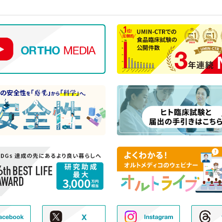
① WEBサイトの運営管理 (メールマガジン配信、
② 新規モニター試験の参加者募集および管理
③ モニター試験参加者への条件確認、連絡
④ モニター試験参加者への謝礼の支払い
⑤ モニター様からのお問い合わせ・ご要望への対
⑥ アンケートによる調査
⑦ 統計的な集計・分析、新規サービスの検討や提
人が特定できないように配慮いたします）
(イ) 弊社とお取引き又は提携する企業、施設、団体等 
ト、名刺交換 (WEB上を含む)、開催イベント、そ
取得する個人情報について
① WEBサイトの運営管理 (メールマガジン配信、
② 各種お問合せ・ご要望への対応
③ 商談・打ち合わせ・契約の履行
④ 当社が委託された業務の遂行
⑤ お取引先への情報提供および連絡