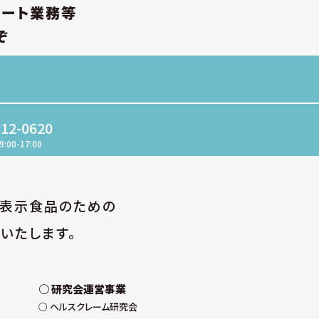
ポート業務等
消去・廃棄等の段階ごとに、取
て個人データの取扱規程を策
ぞ
状況の点検及び監査、外部委
置するとともに、個人データを
812-0620
取り扱う個人データの範囲を
は兆候を把握した場合の責任
9:00-17:00
業規則等において個人データ
取扱状況を確認できる手段を
や監査を定期的に実施してい
性表示食品のための
いたします。
全管理措置の周知徹底、教育
・取扱者の役割・責任等を明
認しています。
研究会運営事業
ヘルスクレーム研究会