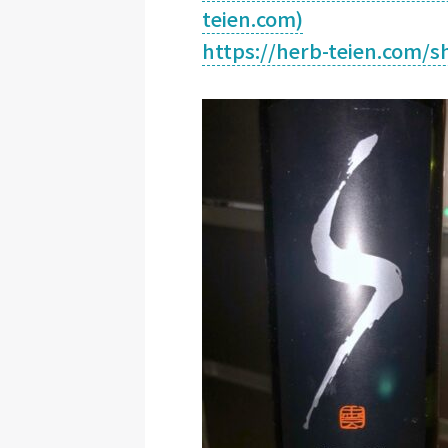
teien.com)
https://herb-teien.com/s