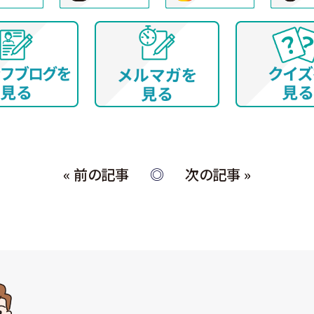
(ウ) 従業員・役員 (過去に従業員・役員であった者を
当社所定の手続きによって提供する個人情報、お
又は人材データ提供サービスを通じて提供する個
① 採否の検討、決定及び連絡並びに採用時の入
② 雇用・退職手続きを始めとする人事管理、給与
③ 福利厚生、教育研修、安全衛生管理
取得した個人情報について上記以外の目的外利用
置を講じます。
【保有個人データの安全管理のために講じた措置
« 前の記事
次の記事 »
当社では個人情報保護法に基づき、保有個人データの
置を講じています。
(ア) 個人情報保護方針の策定
個人情報の適正な取扱いを確保するため、「関係法
取得・利用・提供」、「個人情報の取得元」、「質問
いての個人情報保護方針を策定しています。
(イ) 個人データの取扱いに係る規程の整備