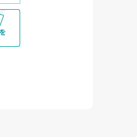
含む) 又はそれらの家族の方が
よび採用応募者が採用手続き
人情報 について
社及び雇用手続き
支払その他の労務管理
を行わず、またそのための措
】
安全管理のために、以下の措
令等の遵守」、「個人情報の
および苦情相談の窓口」等につ