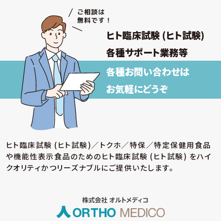
② 雇用・退職手続きを始めとする人事管理、給
与支払その他の労務管理
③ 福利厚生、教育研修、安全衛生管理
ヒト臨床試験 (ヒト試験)
取得した個人情報について上記以外の目的外
利用を行わず、またそのための措置を講じます。
各種サポート業務等
各種お問い合わせは
【保有個人データの安全管理のために講じた
措置】
お気軽にどうぞ
当社では個人情報保護法に基づき、保有個人データ
の安全管理のために、以下の措置を講じています。
(ア) 個人情報保護方針の策定
個人情報の適正な取扱いを確保するため、「関
ヒト臨床試験 (ヒト試験)／トクホ／特保／特定保健用食品
係法令等の遵守」、「個人情報の取得・利用・提
や機能性表示食品のための
ヒト臨床試験 (ヒト試験) をハイ
供」、「個人情報の取得元」、「質問および苦情相
談の窓口」等についての個人情報保護方針を策
クオリティかつリーズナブルにご提供いたします。
定しています。
(イ) 個人データの取扱いに係る規程の整備
取得・入力、利用・加工、保管・保存、移送・送信、
消去・廃棄等の段階ごとに、取扱方法、管理者・