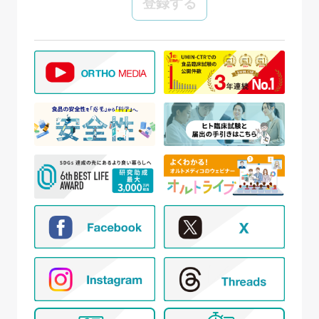
当社では、個人情報の保護管理者として個人情報保
護管理者を任命し、個人情報保護法、その他関連す
る法令を遵守し、適切に個人情報を管理しています。
【個人情報の取得と利用目的】
当社は、以下の場合に個人情報を取得、および利用
いたします。
(ア) モニター試験に参加頂く方の個人情報について
① WEBサイトの運営管理 (メールマガジン配
信、対象者の抽出を含む)
② 新規モニター試験の参加者募集および管理
③ モニター試験参加者への条件確認、連絡
④ モニター試験参加者への謝礼の支払い
⑤ モニター様からのお問い合わせ・ご要望への
対応
⑥ アンケートによる調査
⑦ 統計的な集計・分析、新規サービスの検討や
提案（データを公表する際は個人が特定でき