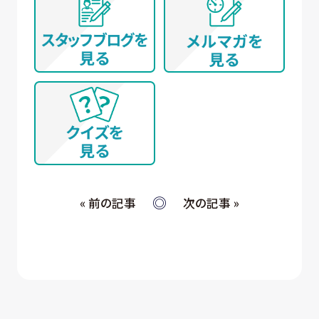
ないように配慮いたします）
(イ) 弊社とお取引き又は提携する企業、施設、団体
等 に所属する方から、WEBサイト、名刺交換
(WEB上を含む)、開催イベント、その他当社所定
の手続きを通じて取得する個人情報について
① WEBサイトの運営管理 (メールマガジン配
信、対象者の抽出を含む)
② 各種お問合せ・ご要望への対応
③ 商談・打ち合わせ・契約の履行
④ 当社が委託された業務の遂行
⑤ お取引先への情報提供および連絡
« 前の記事
次の記事 »
(ウ) 従業員・役員 (過去に従業員・役員であった者を
含む) 又はそれらの家族の方が当社所定の手続
きによって提供する個人情報、および採用応募
者が採用手続き又は人材データ提供サービス
を通じて提供する個人情報 について
① 採否の検討、決定及び連絡並びに採用時の
入社及び雇用手続き