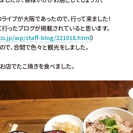
のライブが大阪であったので、行って来ました！
行ったブログが掲載されていると思います。
o.jp/wp/staff-blog/221018.html
）
たので、合間で色々と観光をしました。
うお店でたこ焼きを食べました。