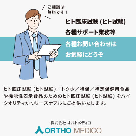
② 雇用・退職手続きを始めとする人事管理、給
与支払その他の労務管理
③ 福利厚生、教育研修、安全衛生管理
ヒト臨床試験 (ヒト試験)
取得した個人情報について上記以外の目的外
利用を行わず、またそのための措置を講じます。
各種サポート業務等
各種お問い合わせは
【保有個人データの安全管理のために講じた
措置】
お気軽にどうぞ
当社では個人情報保護法に基づき、保有個人データ
の安全管理のために、以下の措置を講じています。
(ア) 個人情報保護方針の策定
個人情報の適正な取扱いを確保するため、「関
ヒト臨床試験 (ヒト試験)／トクホ／特保／特定保健用食品
係法令等の遵守」、「個人情報の取得・利用・提
や機能性表示食品のための
ヒト臨床試験 (ヒト試験) をハイ
供」、「個人情報の取得元」、「質問および苦情相
談の窓口」等についての個人情報保護方針を策
クオリティかつリーズナブルにご提供いたします。
定しています。
(イ) 個人データの取扱いに係る規程の整備
取得・入力、利用・加工、保管・保存、移送・送信、
消去・廃棄等の段階ごとに、取扱方法、管理者・