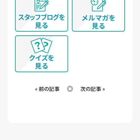
ないように配慮いたします）
(イ) 弊社とお取引き又は提携する企業、施設、団体
等 に所属する方から、WEBサイト、名刺交換
(WEB上を含む)、開催イベント、その他当社所定
の手続きを通じて取得する個人情報について
① WEBサイトの運営管理 (メールマガジン配
信、対象者の抽出を含む)
② 各種お問合せ・ご要望への対応
③ 商談・打ち合わせ・契約の履行
④ 当社が委託された業務の遂行
⑤ お取引先への情報提供および連絡
« 前の記事
次の記事 »
(ウ) 従業員・役員 (過去に従業員・役員であった者を
含む) 又はそれらの家族の方が当社所定の手続
きによって提供する個人情報、および採用応募
者が採用手続き又は人材データ提供サービス
を通じて提供する個人情報 について
① 採否の検討、決定及び連絡並びに採用時の
入社及び雇用手続き