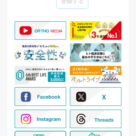
当社では、個人情報の保護管理者として個人情報保
護管理者を任命し、個人情報保護法、その他関連す
る法令を遵守し、適切に個人情報を管理しています。
【個人情報の取得と利用目的】
当社は、以下の場合に個人情報を取得、および利用
いたします。
(ア) モニター試験に参加頂く方の個人情報について
① WEBサイトの運営管理 (メールマガジン配
信、対象者の抽出を含む)
② 新規モニター試験の参加者募集および管理
③ モニター試験参加者への条件確認、連絡
④ モニター試験参加者への謝礼の支払い
⑤ モニター様からのお問い合わせ・ご要望への
対応
⑥ アンケートによる調査
⑦ 統計的な集計・分析、新規サービスの検討や
提案（データを公表する際は個人が特定でき