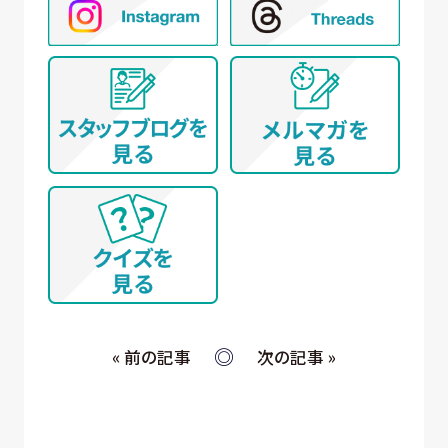
⑥ アンケートによる調査
⑦ 統計的な集計・分析、新規サービスの検討や
提案（データを公表する際は個人が特定でき
ないように配慮いたします）
(イ) 弊社とお取引き又は提携する企業、施設、団体
等 に所属する方から、WEBサイト、名刺交換
(WEB上を含む)、開催イベント、その他当社所定
の手続きを通じて取得する個人情報について
① WEBサイトの運営管理 (メールマガジン配
信、対象者の抽出を含む)
② 各種お問合せ・ご要望への対応
③ 商談・打ち合わせ・契約の履行
④ 当社が委託された業務の遂行
⑤ お取引先への情報提供および連絡
« 前の記事
次の記事 »
(ウ) 従業員・役員 (過去に従業員・役員であった者を
含む) 又はそれらの家族の方が当社所定の手続
きによって提供する個人情報、および採用応募
者が採用手続き又は人材データ提供サービス