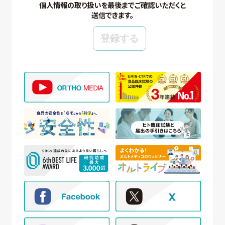
り適切に取り扱いいたします。
個人情報の取り扱いを最後までご確認いただくと
送信できます。
【個人情報の管理】
当社では、個人情報の保護管理者として個人情報保
護管理者を任命し、個人情報保護法、その他関連す
る法令を遵守し、適切に個人情報を管理しています。
【個人情報の取得と利用目的】
当社は、以下の場合に個人情報を取得、および利用
いたします。
(ア) モニター試験に参加頂く方の個人情報について
① WEBサイトの運営管理 (メールマガジン配
信、対象者の抽出を含む)
② 新規モニター試験の参加者募集および管理
③ モニター試験参加者への条件確認、連絡
④ モニター試験参加者への謝礼の支払い
⑤ モニター様からのお問い合わせ・ご要望への
対応