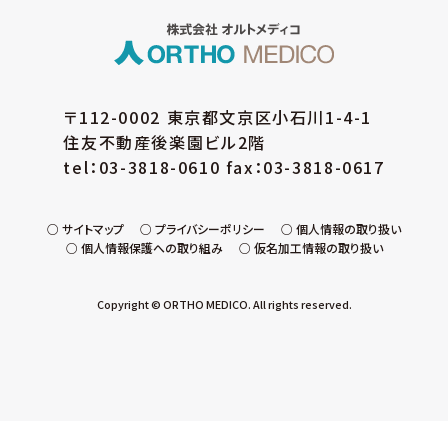
(イ) 個人データの取扱いに係る規程の整備
取得・入力、利用・加工、保管・保存、移送・送信、
消去・廃棄等の段階ごとに、取扱方法、管理者・
取扱者およびその任務等について個人データの
取扱規程を策定しています。また、個人データの
〒112-0002 東京都文京区小石川1-4-1
安全管理、取扱状況の点検及び監査、外部委託
住友不動産後楽園ビル2階
に係る規程を整備しています。
tel：03-3818-0610 fax：03-3818-0617
(ウ) 組織的安全管理措置
個人データの取扱いに関する責任者・管理者を
設置するとともに、個人データを取り扱う従業
サイトマップ
プライバシーポリシー
個人情報の取り扱い
個人情報保護への取り組み
仮名加工情報の取り扱い
員・役員および当該従業員・役員が取り扱う個
人データの範囲を明確化し、法や取扱規程に違
反している事実または兆候を把握した場合の責
Copyright © ORTHO MEDICO. All rights reserved.
任者への報告連絡体制を整備しています。また、
就業規則等において個人データの安全管理に
係る取扱規程を定め、個人データの取扱状況を
確認できる手段を整備するとともに、個人デー
タの取扱状況の点検や監査を定期的に実施して
います。
(エ) 人的安全管理措置