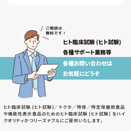
を通じて提供する個人情報 について
① 採否の検討、決定及び連絡並びに採用時の
入社及び雇用手続き
② 雇用・退職手続きを始めとする人事管理、給
与支払その他の労務管理
③ 福利厚生、教育研修、安全衛生管理
ヒト臨床試験 (ヒト試験)
取得した個人情報について上記以外の目的外
利用を行わず、またそのための措置を講じます。
各種サポート業務等
各種お問い合わせは
【保有個人データの安全管理のために講じた
措置】
お気軽にどうぞ
当社では個人情報保護法に基づき、保有個人データ
の安全管理のために、以下の措置を講じています。
(ア) 個人情報保護方針の策定
個人情報の適正な取扱いを確保するため、「関
ヒト臨床試験 (ヒト試験)／トクホ／特保／特定保健用食品
係法令等の遵守」、「個人情報の取得・利用・提
や機能性表示食品のための
ヒト臨床試験 (ヒト試験) をハイ
供」、「個人情報の取得元」、「質問および苦情相
談の窓口」等についての個人情報保護方針を策
クオリティかつリーズナブルにご提供いたします。
定しています。