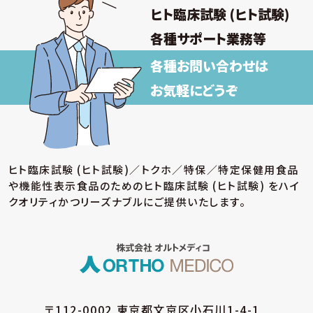
③ 福利厚生、教育研修、安全衛生管理
ヒト臨床試験 (ヒト試験)
取得した個人情報について上記以外の目的外
利用を行わず、またそのための措置を講じます。
各種サポート業務等
各種お問い合わせは
【保有個人データの安全管理のために講じた
措置】
お気軽にどうぞ
当社では個人情報保護法に基づき、保有個人データ
の安全管理のために、以下の措置を講じています。
(ア) 個人情報保護方針の策定
個人情報の適正な取扱いを確保するため、「関
ヒト臨床試験 (ヒト試験)／トクホ／特保／特定保健用食品
係法令等の遵守」、「個人情報の取得・利用・提
や機能性表示食品のための
ヒト臨床試験 (ヒト試験) をハイ
供」、「個人情報の取得元」、「質問および苦情相
談の窓口」等についての個人情報保護方針を策
クオリティかつリーズナブルにご提供いたします。
定しています。
(イ) 個人データの取扱いに係る規程の整備
取得・入力、利用・加工、保管・保存、移送・送信、
消去・廃棄等の段階ごとに、取扱方法、管理者・
取扱者およびその任務等について個人データの
取扱規程を策定しています。また、個人データの
〒112-0002 東京都文京区小石川1-4-1