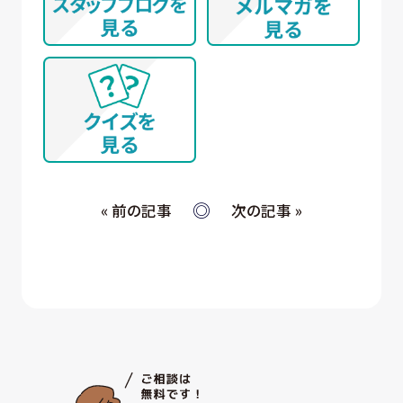
等 に所属する方から、WEBサイト、名刺交換
(WEB上を含む)、開催イベント、その他当社所定
の手続きを通じて取得する個人情報について
① WEBサイトの運営管理 (メールマガジン配
信、対象者の抽出を含む)
② 各種お問合せ・ご要望への対応
③ 商談・打ち合わせ・契約の履行
④ 当社が委託された業務の遂行
⑤ お取引先への情報提供および連絡
« 前の記事
次の記事 »
(ウ) 従業員・役員 (過去に従業員・役員であった者を
含む) 又はそれらの家族の方が当社所定の手続
きによって提供する個人情報、および採用応募
者が採用手続き又は人材データ提供サービス
を通じて提供する個人情報 について
① 採否の検討、決定及び連絡並びに採用時の
入社及び雇用手続き
② 雇用・退職手続きを始めとする人事管理、給
与支払その他の労務管理