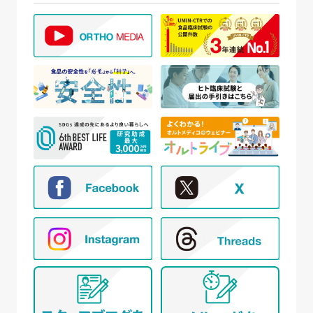
【個人情報の取得と利用目的】
当社は、以下の場合に個人情報を取得、および利用
いたします。
(ア) モニター試験に参加頂く方の個人情報について
① WEBサイトの運営管理 (メールマガジン配
信、対象者の抽出を含む)
② 新規モニター試験の参加者募集および管理
③ モニター試験参加者への条件確認、連絡
④ モニター試験参加者への謝礼の支払い
⑤ モニター様からのお問い合わせ・ご要望への
対応
⑥ アンケートによる調査
⑦ 統計的な集計・分析、新規サービスの検討や
提案（データを公表する際は個人が特定でき
ないように配慮いたします）
(イ) 弊社とお取引き又は提携する企業、施設、団体