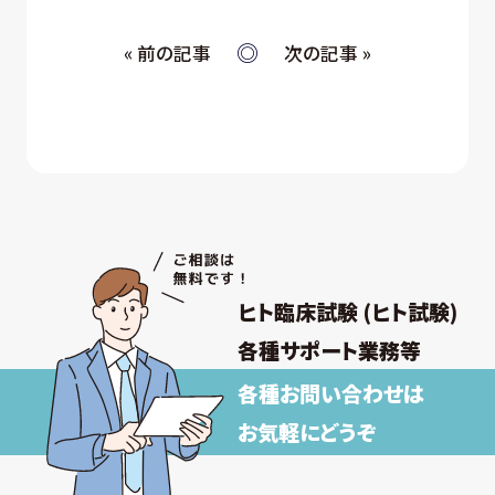
④ 当社が委託された業務の遂行
⑤ お取引先への情報提供および連絡
« 前の記事
次の記事 »
(ウ) 従業員・役員 (過去に従業員・役員であった者を
含む) 又はそれらの家族の方が当社所定の手続
きによって提供する個人情報、および採用応募
者が採用手続き又は人材データ提供サービス
を通じて提供する個人情報 について
① 採否の検討、決定及び連絡並びに採用時の
入社及び雇用手続き
② 雇用・退職手続きを始めとする人事管理、給
与支払その他の労務管理
③ 福利厚生、教育研修、安全衛生管理
ヒト臨床試験 (ヒト試験)
取得した個人情報について上記以外の目的外
利用を行わず、またそのための措置を講じます。
各種サポート業務等
各種お問い合わせは
【保有個人データの安全管理のために講じた
措置】
お気軽にどうぞ
当社では個人情報保護法に基づき、保有個人データ
の安全管理のために、以下の措置を講じています。