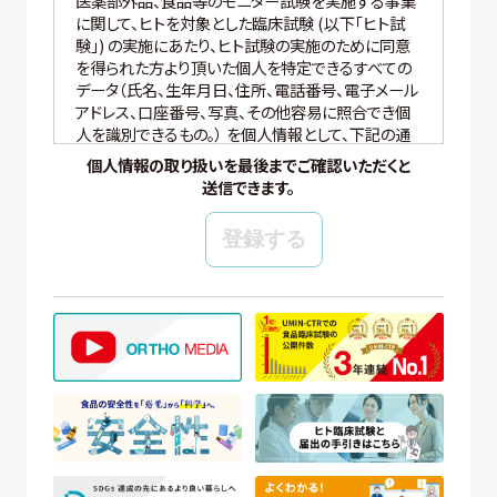
医薬部外品、食品等のモニター試験を実施する事業
に関して、ヒトを対象とした臨床試験 (以下「ヒト試
験」) の実施にあたり、ヒト試験の実施のために同意
を得られた方より頂いた個人を特定できるすべての
データ（氏名、生年月日、住所、電話番号、電子メール
アドレス、口座番号、写真、その他容易に照合でき個
人を識別できるもの。） を個人情報として、下記の通
り適切に取り扱いいたします。
個人情報の取り扱いを最後までご確認いただくと
送信できます。
【個人情報の管理】
当社では、個人情報の保護管理者として個人情報保
護管理者を任命し、個人情報保護法、その他関連す
る法令を遵守し、適切に個人情報を管理しています。
【個人情報の取得と利用目的】
当社は、以下の場合に個人情報を取得、および利用
いたします。
(ア) モニター試験に参加頂く方の個人情報について
① WEBサイトの運営管理 (メールマガジン配
信、対象者の抽出を含む)