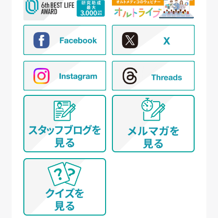
② 新規モニター試験の参加者募集および管理
③ モニター試験参加者への条件確認、連絡
④ モニター試験参加者への謝礼の支払い
⑤ モニター様からのお問い合わせ・ご要望への
対応
⑥ アンケートによる調査
⑦ 統計的な集計・分析、新規サービスの検討や
提案（データを公表する際は個人が特定でき
ないように配慮いたします）
(イ) 弊社とお取引き又は提携する企業、施設、団体
等 に所属する方から、WEBサイト、名刺交換
(WEB上を含む)、開催イベント、その他当社所定
の手続きを通じて取得する個人情報について
① WEBサイトの運営管理 (メールマガジン配
信、対象者の抽出を含む)
② 各種お問合せ・ご要望への対応
③ 商談・打ち合わせ・契約の履行