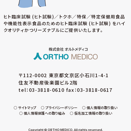
(ア) 個人情報保護方針の策定
個人情報の適正な取扱いを確保するため、「関
ヒト臨床試験 (ヒト試験)／トクホ／特保／特定保健用食品
係法令等の遵守」、「個人情報の取得・利用・提
や機能性表示食品のための
ヒト臨床試験 (ヒト試験) をハイ
供」、「個人情報の取得元」、「質問および苦情相
談の窓口」等についての個人情報保護方針を策
クオリティかつリーズナブルにご提供いたします。
定しています。
(イ) 個人データの取扱いに係る規程の整備
取得・入力、利用・加工、保管・保存、移送・送信、
消去・廃棄等の段階ごとに、取扱方法、管理者・
取扱者およびその任務等について個人データの
取扱規程を策定しています。また、個人データの
〒112-0002 東京都文京区小石川1-4-1
安全管理、取扱状況の点検及び監査、外部委託
住友不動産後楽園ビル2階
に係る規程を整備しています。
tel：03-3818-0610 fax：03-3818-0617
(ウ) 組織的安全管理措置
個人データの取扱いに関する責任者・管理者を
設置するとともに、個人データを取り扱う従業
サイトマップ
プライバシーポリシー
個人情報の取り扱い
個人情報保護への取り組み
仮名加工情報の取り扱い
員・役員および当該従業員・役員が取り扱う個
人データの範囲を明確化し、法や取扱規程に違
反している事実または兆候を把握した場合の責
Copyright © ORTHO MEDICO. All rights reserved.