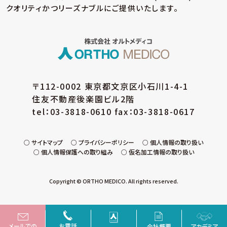
談の窓口」等についての個人情報保護方針を策
クオリティかつリーズナブルにご提供いたします。
定しています。
(イ) 個人データの取扱いに係る規程の整備
取得・入力、利用・加工、保管・保存、移送・送信、
消去・廃棄等の段階ごとに、取扱方法、管理者・
取扱者およびその任務等について個人データの
取扱規程を策定しています。また、個人データの
〒112-0002 東京都文京区小石川1-4-1
安全管理、取扱状況の点検及び監査、外部委託
住友不動産後楽園ビル2階
に係る規程を整備しています。
tel：03-3818-0610 fax：03-3818-0617
(ウ) 組織的安全管理措置
個人データの取扱いに関する責任者・管理者を
設置するとともに、個人データを取り扱う従業
サイトマップ
プライバシーポリシー
個人情報の取り扱い
個人情報保護への取り組み
仮名加工情報の取り扱い
員・役員および当該従業員・役員が取り扱う個
人データの範囲を明確化し、法や取扱規程に違
反している事実または兆候を把握した場合の責
Copyright © ORTHO MEDICO. All rights reserved.
任者への報告連絡体制を整備しています。また、
就業規則等において個人データの安全管理に
係る取扱規程を定め、個人データの取扱状況を
確認できる手段を整備するとともに、個人デー
タの取扱状況の点検や監査を定期的に実施して
メールでの
お電話
会社概要
アカデミア