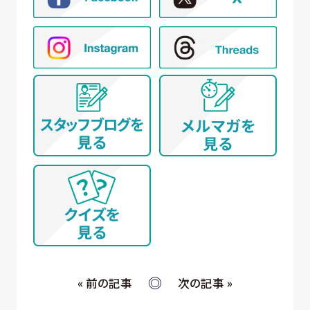
⑤ モニター様からのお問い合わせ・ご要望への
対応
⑥ アンケートによる調査
⑦ 統計的な集計・分析、新規サービスの検討や
提案（データを公表する際は個人が特定でき
ないように配慮いたします）
(イ) 弊社とお取引き又は提携する企業、施設、団体
等 に所属する方から、WEBサイト、名刺交換
(WEB上を含む)、開催イベント、その他当社所定
の手続きを通じて取得する個人情報について
① WEBサイトの運営管理 (メールマガジン配
信、対象者の抽出を含む)
② 各種お問合せ・ご要望への対応
③ 商談・打ち合わせ・契約の履行
④ 当社が委託された業務の遂行
⑤ お取引先への情報提供および連絡
« 前の記事
次の記事 »
(ウ) 従業員・役員 (過去に従業員・役員であった者を
含む) 又はそれらの家族の方が当社所定の手続