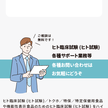
きによって提供する個人情報、および採用応募
者が採用手続き又は人材データ提供サービス
を通じて提供する個人情報 について
① 採否の検討、決定及び連絡並びに採用時の
入社及び雇用手続き
② 雇用・退職手続きを始めとする人事管理、給
与支払その他の労務管理
③ 福利厚生、教育研修、安全衛生管理
ヒト臨床試験 (ヒト試験)
取得した個人情報について上記以外の目的外
利用を行わず、またそのための措置を講じます。
各種サポート業務等
各種お問い合わせは
【保有個人データの安全管理のために講じた
措置】
お気軽にどうぞ
当社では個人情報保護法に基づき、保有個人データ
の安全管理のために、以下の措置を講じています。
(ア) 個人情報保護方針の策定
個人情報の適正な取扱いを確保するため、「関
ヒト臨床試験 (ヒト試験)／トクホ／特保／特定保健用食品
係法令等の遵守」、「個人情報の取得・利用・提
や機能性表示食品のための
ヒト臨床試験 (ヒト試験) をハイ
供」、「個人情報の取得元」、「質問および苦情相