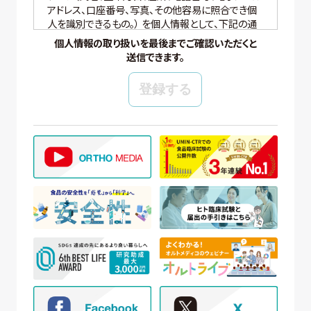
アドレス、口座番号、写真、その他容易に照合でき個
人を識別できるもの。） を個人情報として、下記の通
り適切に取り扱いいたします。
個人情報の取り扱いを最後までご確認いただくと
送信できます。
【個人情報の管理】
当社では、個人情報の保護管理者として個人情報保
護管理者を任命し、個人情報保護法、その他関連す
る法令を遵守し、適切に個人情報を管理しています。
【個人情報の取得と利用目的】
当社は、以下の場合に個人情報を取得、および利用
いたします。
(ア) モニター試験に参加頂く方の個人情報について
① WEBサイトの運営管理 (メールマガジン配
信、対象者の抽出を含む)
② 新規モニター試験の参加者募集および管理
③ モニター試験参加者への条件確認、連絡
④ モニター試験参加者への謝礼の支払い