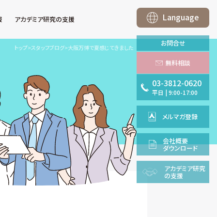
Language
報
アカデミア研究の支援
お問合せ
トップ
>
スタッフブログ
>
大阪万博で夏感じてきました
無料相談
03-3812-0620
平日
|
9:00-17:00
メルマガ登録
会社概要
ダウンロード
アカデミア
研究
の支援