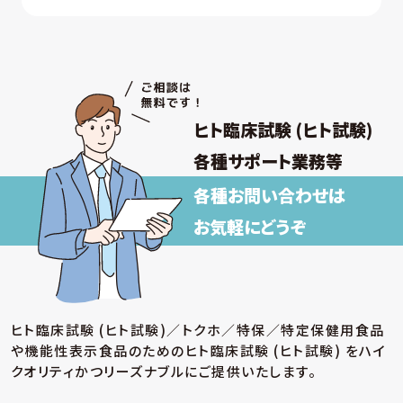
を通じて提供する個人情報 について
① 採否の検討、決定及び連絡並びに採用時の
入社及び雇用手続き
② 雇用・退職手続きを始めとする人事管理、給
与支払その他の労務管理
③ 福利厚生、教育研修、安全衛生管理
ヒト臨床試験 (ヒト試験)
取得した個人情報について上記以外の目的外
利用を行わず、またそのための措置を講じます。
各種サポート業務等
各種お問い合わせは
【保有個人データの安全管理のために講じた
措置】
お気軽にどうぞ
当社では個人情報保護法に基づき、保有個人データ
の安全管理のために、以下の措置を講じています。
(ア) 個人情報保護方針の策定
個人情報の適正な取扱いを確保するため、「関
ヒト臨床試験 (ヒト試験)／トクホ／特保／特定保健用食品
係法令等の遵守」、「個人情報の取得・利用・提
や機能性表示食品のための
ヒト臨床試験 (ヒト試験) をハイ
供」、「個人情報の取得元」、「質問および苦情相
談の窓口」等についての個人情報保護方針を策
クオリティかつリーズナブルにご提供いたします。
定しています。