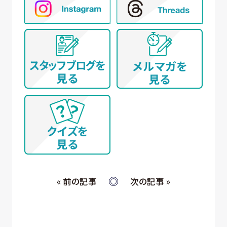
⑥ アンケートによる調査
⑦ 統計的な集計・分析、新規サービスの検討や
提案（データを公表する際は個人が特定でき
ないように配慮いたします）
(イ) 弊社とお取引き又は提携する企業、施設、団体
等 に所属する方から、WEBサイト、名刺交換
(WEB上を含む)、開催イベント、その他当社所定
の手続きを通じて取得する個人情報について
① WEBサイトの運営管理 (メールマガジン配
信、対象者の抽出を含む)
② 各種お問合せ・ご要望への対応
③ 商談・打ち合わせ・契約の履行
④ 当社が委託された業務の遂行
⑤ お取引先への情報提供および連絡
« 前の記事
次の記事 »
(ウ) 従業員・役員 (過去に従業員・役員であった者を
含む) 又はそれらの家族の方が当社所定の手続
きによって提供する個人情報、および採用応募
者が採用手続き又は人材データ提供サービス