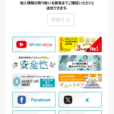
り適切に取り扱いいたします。
個人情報の取り扱いを最後までご確認いただくと
送信できます。
【個人情報の管理】
当社では、個人情報の保護管理者として個人情報保
護管理者を任命し、個人情報保護法、その他関連す
る法令を遵守し、適切に個人情報を管理しています。
【個人情報の取得と利用目的】
当社は、以下の場合に個人情報を取得、および利用
いたします。
(ア) モニター試験に参加頂く方の個人情報について
① WEBサイトの運営管理 (メールマガジン配
信、対象者の抽出を含む)
② 新規モニター試験の参加者募集および管理
③ モニター試験参加者への条件確認、連絡
④ モニター試験参加者への謝礼の支払い
⑤ モニター様からのお問い合わせ・ご要望への
対応