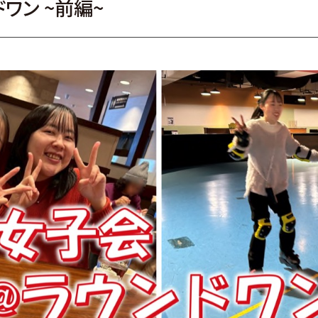
ワン ~前編~