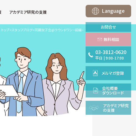
Language
報
アカデミア研究の支援
お問合せ
トップ
>
スタッフブログ
>
同期女子会@ラウンドワン ~前編~
無料相談
03-3812-0620
平日
|
9:00-17:00
メルマガ登録
会社概要
ダウンロード
アカデミア
研究
の支援