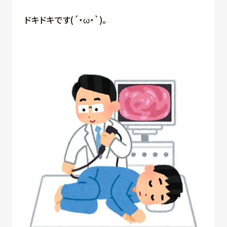
ドキドキです(´・ω・`)。