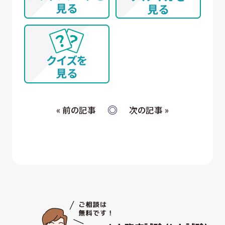
(WEB上を含む)、開催イベント、その他当社所定
の手続きを通じて取得する個人情報について
① WEBサイトの運営管理 (メールマガジン配
信、対象者の抽出を含む)
② 各種お問合せ・ご要望への対応
③ 商談・打ち合わせ・契約の履行
④ 当社が委託された業務の遂行
⑤ お取引先への情報提供および連絡
« 前の記事
次の記事 »
(ウ) 従業員・役員 (過去に従業員・役員であった者を
含む) 又はそれらの家族の方が当社所定の手続
きによって提供する個人情報、および採用応募
者が採用手続き又は人材データ提供サービス
を通じて提供する個人情報 について
① 採否の検討、決定及び連絡並びに採用時の
入社及び雇用手続き
② 雇用・退職手続きを始めとする人事管理、給
与支払その他の労務管理
③ 福利厚生、教育研修、安全衛生管理