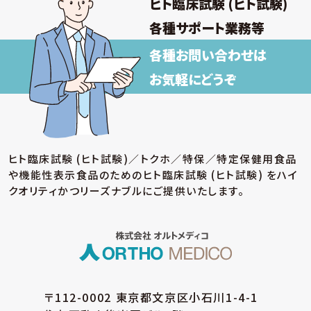
ヒト臨床試験 (ヒト試験)
取得した個人情報について上記以外の目的外
利用を行わず、またそのための措置を講じます。
各種サポート業務等
各種お問い合わせは
【保有個人データの安全管理のために講じた
措置】
お気軽にどうぞ
当社では個人情報保護法に基づき、保有個人データ
の安全管理のために、以下の措置を講じています。
(ア) 個人情報保護方針の策定
個人情報の適正な取扱いを確保するため、「関
ヒト臨床試験 (ヒト試験)／トクホ／特保／特定保健用食品
係法令等の遵守」、「個人情報の取得・利用・提
や機能性表示食品のための
ヒト臨床試験 (ヒト試験) をハイ
供」、「個人情報の取得元」、「質問および苦情相
談の窓口」等についての個人情報保護方針を策
クオリティかつリーズナブルにご提供いたします。
定しています。
(イ) 個人データの取扱いに係る規程の整備
取得・入力、利用・加工、保管・保存、移送・送信、
消去・廃棄等の段階ごとに、取扱方法、管理者・
取扱者およびその任務等について個人データの
取扱規程を策定しています。また、個人データの
〒112-0002 東京都文京区小石川1-4-1
安全管理、取扱状況の点検及び監査、外部委託