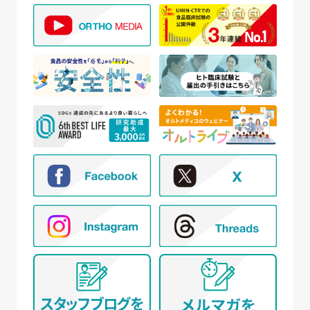
【個人情報の取得と利用目的】
当社は、以下の場合に個人情報を取得、および利用
いたします。
(ア) モニター試験に参加頂く方の個人情報について
① WEBサイトの運営管理 (メールマガジン配
信、対象者の抽出を含む)
② 新規モニター試験の参加者募集および管理
③ モニター試験参加者への条件確認、連絡
④ モニター試験参加者への謝礼の支払い
⑤ モニター様からのお問い合わせ・ご要望への
対応
⑥ アンケートによる調査
⑦ 統計的な集計・分析、新規サービスの検討や
提案（データを公表する際は個人が特定でき
ないように配慮いたします）
(イ) 弊社とお取引き又は提携する企業、施設、団体
等 に所属する方から、WEBサイト、名刺交換