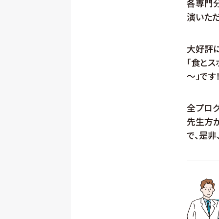
各専門
演いただ
大好評に
「食と
～」です！
全プロ
先生方
で、是非