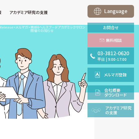
Language
報
アカデミア研究の支援
Release
>
メルマガ
>
第8回ヘルスフードアカデミックサロン
お問合せ
開催のお知らせ
無料相談
03-3812-0620
平日
|
9:00-17:00
メルマガ登録
会社概要
ダウンロード
アカデミア
研究
の支援