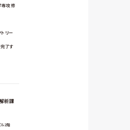
学専攻 修
ト リー
を完了す
解析課
ル2階