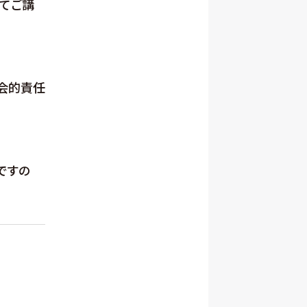
てご講
会的責任
ですの