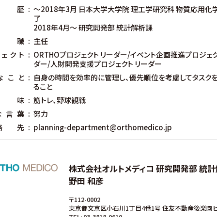
歴
～2018年3月 日本大学大学院 理工学研究科 物質応用化
了
2018年4月～ 研究開発部 統計解析課
職
主任
ェクト
ORTHOプロジェクト リーダー/イベント企画推進プロジェク
ダー/人財開発支援プロジェクト リーダー
なこと
自身の時間を効率的に管理し、優先順位を考慮してタスク
ること
味
筋トレ、野球観戦
な言葉
努力
絡先
planning-department@orthomedico.jp
株式会社オルトメディコ
研究開発部 統計
野田 和彦
〒112-0002
東京都文京区小石川1丁目4番1号
住友不動産後楽園ビ
TEL: 03-3818-0610