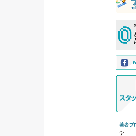
著者プ
学