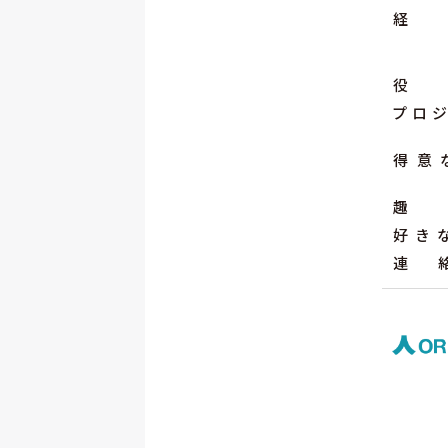
経
役
プロジ
得意
趣
好き
連