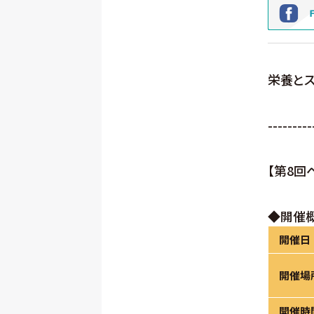
栄養とス
---------
【第8回
◆開催
開催日
開催場
開催時