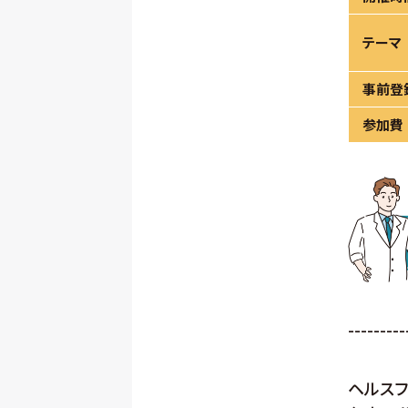
テーマ
事前登
参加費
---------
ヘルスフ