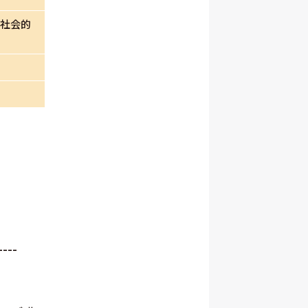
と社会的
----