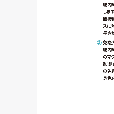
腸内
しま
間接
スに
長さ
③
免疫
腸内
のマ
制御
の免
身免