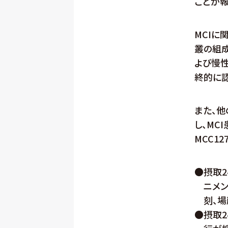
ことが
MCIに
叢の組
よび慢
終的に
また、他
し、MC
MCC1
●
摂取2
ニメン
刻、場
●
摂取2