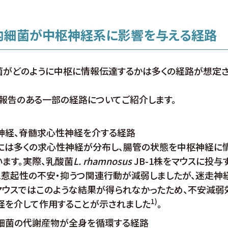
腸内細菌が中枢神経系に影響を与える経路
菌がどのように中枢に情報伝達するかは多くの経路が想定
報告のある一部の経路についてご紹介します。
神経、脊髄求心性神経を介する経路
には多くの求心性神経が分布し、腸管の状態を中枢神経に
います。実際、乳酸菌
L. rhamnosus
JB-1株をマウスに投与
ス惹起性の不安・抑うつ関連行動が減弱しましたが、迷走神
マウスではこのような結果が得られなかったため、不安減弱
1)
経を介して作用することが示されました
。
細菌の代謝産物が全身を循環する経路