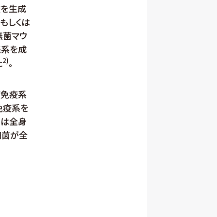
酸を生成
もしくは
無菌マウ
経系を成
2)
た
。
管免疫系
免疫系を
能は全身
細菌が全