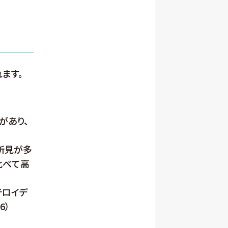
ます。
があり、
常所見が多
比べて高
テロイデ
6）