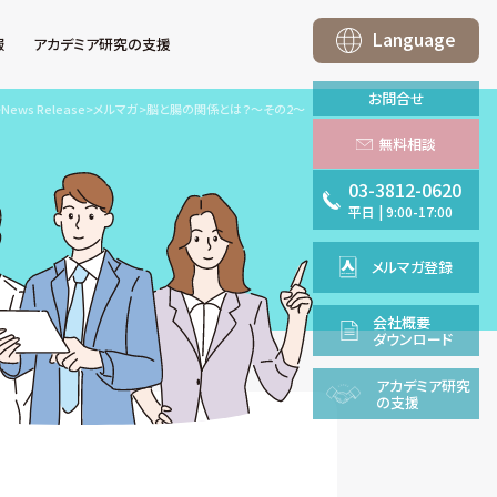
Language
報
アカデミア研究の支援
お問合せ
>
News Release
>
メルマガ
>
脳と腸の関係とは？～その2～
無料相談
03-3812-0620
平日
|
9:00-17:00
メルマガ登録
会社概要
ダウンロード
アカデミア
研究
の支援