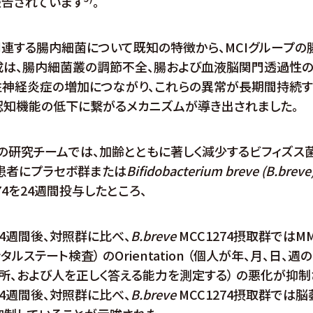
報告されています
。
関連する腸内細菌について既知の特徴から、MCIグループの
成は、腸内細菌叢の調節不全、腸および血液脳関門透過性の
性神経炎症の増加につながり、これらの異常が長期間持続す
認知機能の低下に繋がるメカニズムが導き出されました。
の研究チームでは、加齢とともに著しく減少するビフィズス
I患者にプラセボ群または
Bifidobacterium breve (B.breve
274を24週間投与したところ、
4週間後、対照群に比べ、
B.breve
MCC1274摂取群ではMM
タルステート検査） のOrientation （個人が年、月、日、週
所、および人を正しく答える能力を測定する） の悪化が抑制
4週間後、対照群に比べ、
B.breve
MCC1274摂取群では