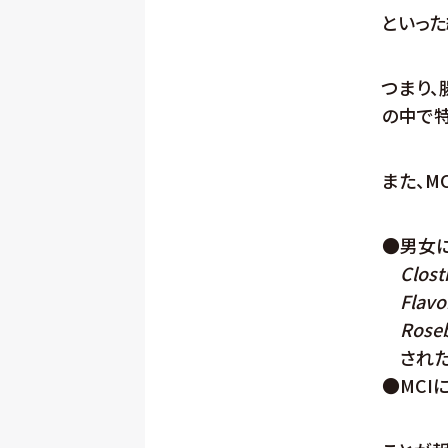
といっ
つまり、
の中で
また、M
●
男女
Clost
Flavo
Roseb
され
●
MC