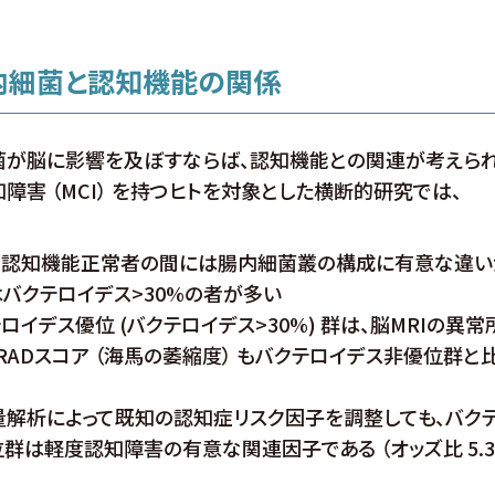
腸内細菌と認知機能の関係
菌が脳に影響を及ぼすならば、認知機能との関連が考えられ
障害 （MCI） を持つヒトを対象とした横断的研究では、
Iと認知機能正常者の間には腸内細菌叢の構成に有意な違い
はバクテロイデス>30%の者が多い
ロイデス優位 (バクテロイデス>30%) 群は、脳MRIの異
SRADスコア （海馬の萎縮度） もバクテロイデス非優位群と
量解析によって既知の認知症リスク因子を調整しても、バク
群は軽度認知障害の有意な関連因子である （オッズ比 5.3