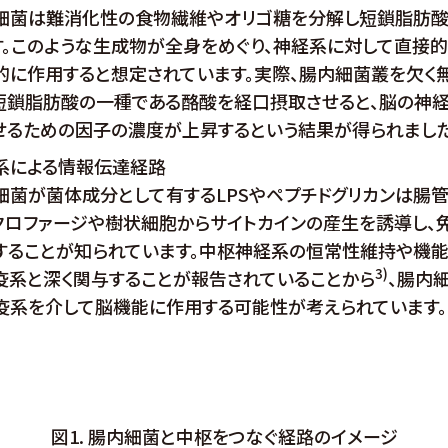
細菌は難消化性の食物繊維やオリゴ糖を分解し短鎖脂肪
す。このような生成物が全身をめぐり、神経系に対して直接的
的に作用すると想定されています。実際、腸内細菌叢を欠く
短鎖脂肪酸の一種である酪酸を経口摂取させると、脳の神
せるための因子の濃度が上昇するという結果が得られまし
系による情報伝達経路
細菌が菌体成分として有するLPSやペプチドグリカンは腸
クロファージや樹状細胞からサイトカインの産生を誘導し、
することが知られています。中枢神経系の恒常性維持や機
3)
疫系と深く関与することが報告されていることから
、腸内
疫系を介して脳機能に作用する可能性が考えられています。
図1. 腸内細菌と中枢をつなぐ経路のイメージ