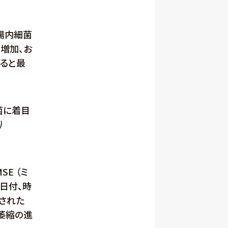
腸内細菌
増加、お
ると最
菌に着目
)
SE （ミ
の日付、時
された
脳萎縮の進