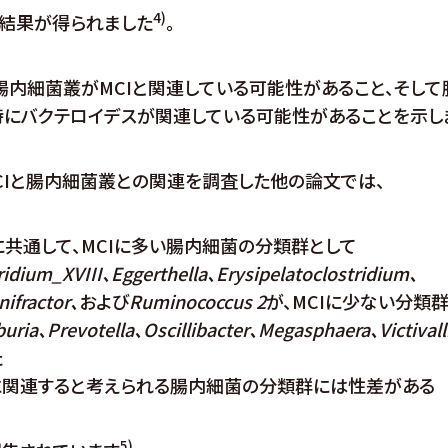
4)
た結果が得られました
。
腸内細菌叢がMCIと関連している可能性があること、そし
特にバクテロイデスが関連している可能性があることを示し
CIと腸内細菌叢との関連を調査した他の論文では、
に共通して、MCIに多い腸内細菌の分類群として
ridium_XVIII、Eggerthella、Erysipelatoclostridium、
nifractor、
および
Ruminococcus 2
が、MCIに少ない分類
uria、Prevotella、Oscillibacter、Megasphaera、Victivall
た
Iに関連すると考えられる腸内細菌の分類群には性差がある
5)