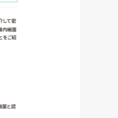
介して密
腸内細菌
とをご紹
細菌と認