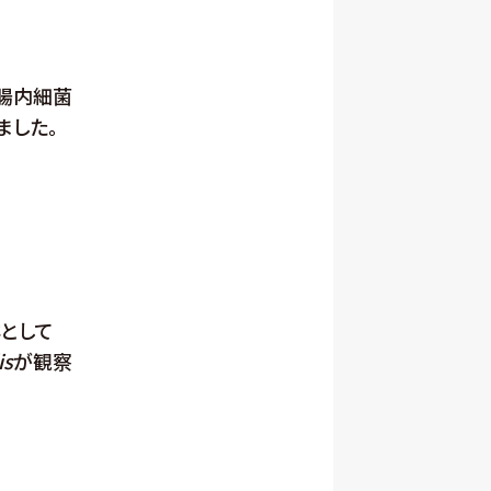
て腸内細菌
ました。
群として
is
が観察