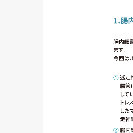
1.
腸内細
ます。
今回は、
①
迷走
腸管
して
トレ
した
走神
②
腸内