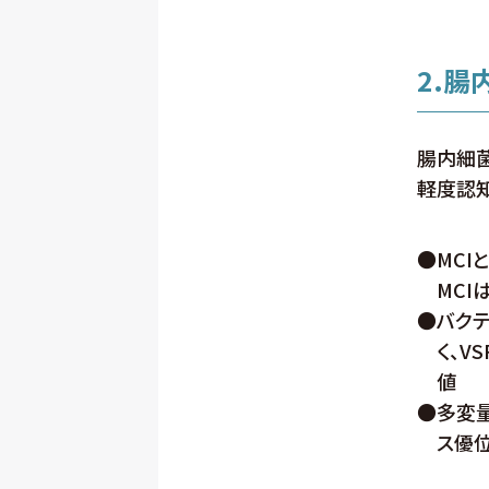
2.
腸内細
軽度認知
●
MC
MCI
●
バクテ
く、V
値
●
多変
ス優位