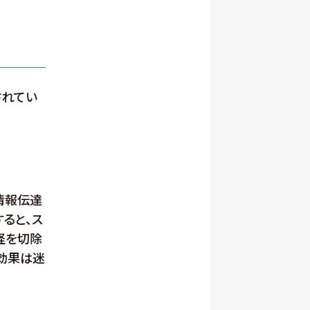
されてい
情報伝達
すると、ス
経を切除
効果は迷