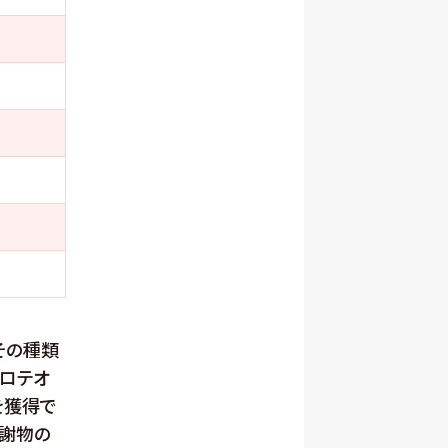
その種類
プロテオ
を獲得で
代謝物の