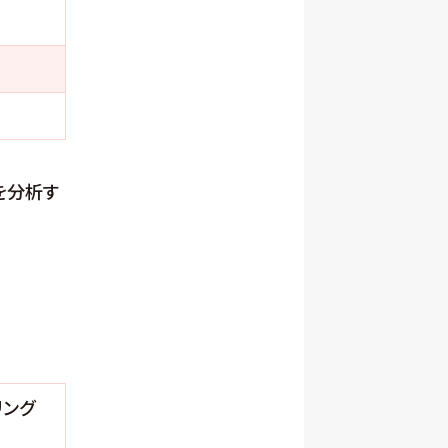
を分析す
リング