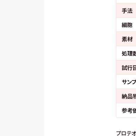
手法
細胞
素材
処理
試行
サン
納品
参考
プロテ