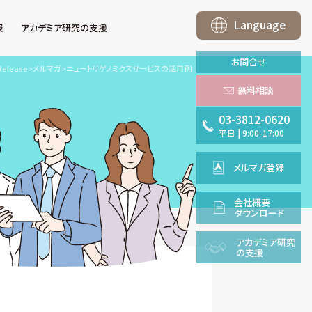
Language
報
アカデミア研究の支援
お問合せ
Release
>
メルマガ
>
ニュートリゲノミクスサービスの活用例
無料相談
03-3812-0620
平日
|
9:00-17:00
メルマガ登録
会社概要
ダウンロード
アカデミア
研究
の支援