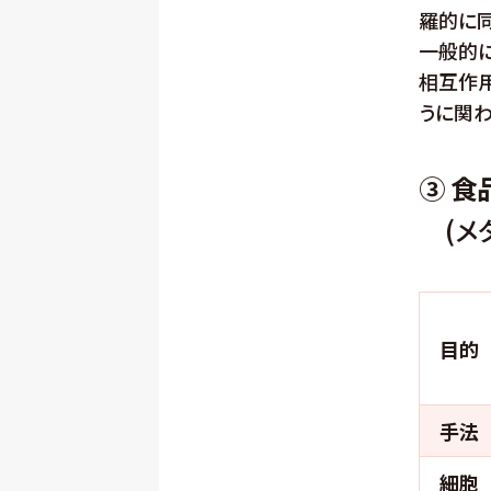
羅的に同
一般的
相互作
うに関わ
③ 
(メ
目的
手法
細胞