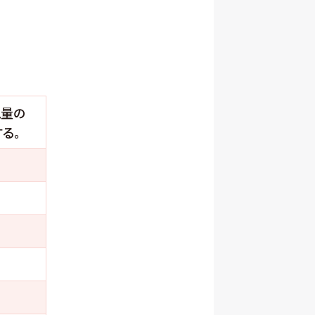
現量の
る。