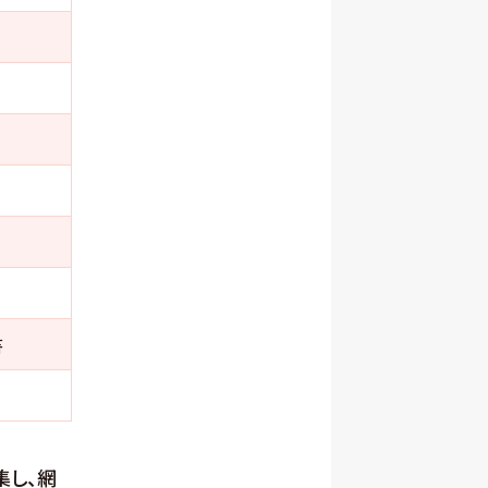
書
集し、網