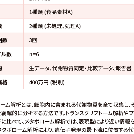
1種類 (食品素材A)
数
2種類 (未処理、処理A)
回数
3回
プル数
n=6
物
生データ、代謝物質同定・比較データ、報告書
価格
400万円 (税別)
ローム解析とは、細胞内に含まれる代謝物質を全て収集し、
を網羅的に分析する方法です。トランスクリプトーム解析や
析に比べて、メタボローム解析では、表現型により近い情報
。メタボローム解析により、遺伝子発現の最下流に位置する