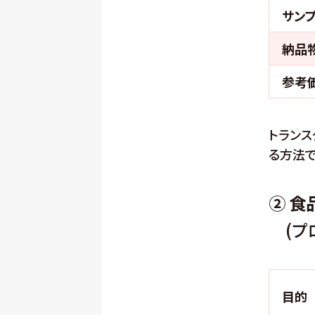
サン
納品
参考
トラン
る方法で
② 
(プ
目的