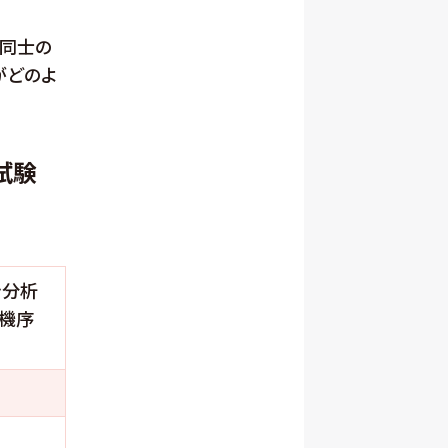
質同士の
がどのよ
試験
を分析
用機序