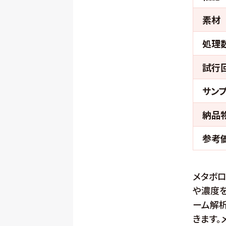
素材
処理
試行
サン
納品
参考
メタボ
や濃度
ーム解
きます