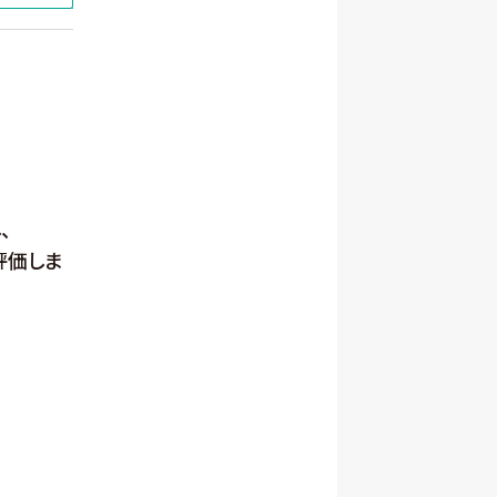
、
評価しま