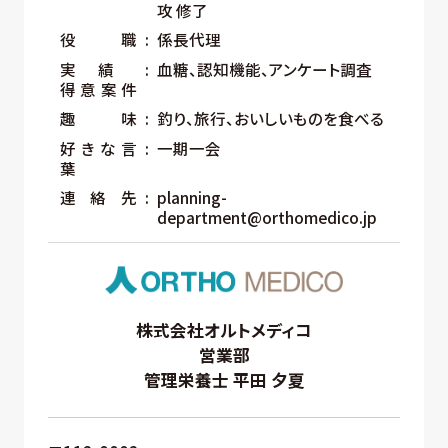
攻 修了
役職
係長代理
実績
血糖、認知機能、アンケート調査
得意案件
趣味
釣り、旅行、おいしいものを食べる
好きな言
一期一会
葉
連絡先
planning-
department@orthomedico.jp
株式会社オルトメディコ
営業部
管理栄養士 平⽥ ⼣夏