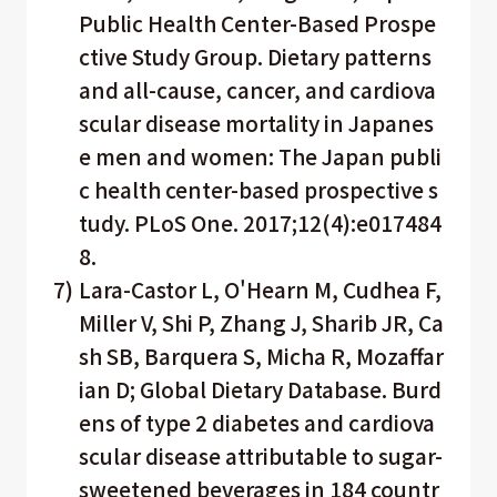
Public Health Center-Based Prospe
ctive Study Group. Dietary patterns
and all-cause, cancer, and cardiova
scular disease mortality in Japanes
e men and women: The Japan publi
c health center-based prospective s
tudy. PLoS One. 2017;12(4):e017484
8.
7)
Lara-Castor L, O'Hearn M, Cudhea F,
Miller V, Shi P, Zhang J, Sharib JR, Ca
sh SB, Barquera S, Micha R, Mozaffar
ian D; Global Dietary Database. Burd
ens of type 2 diabetes and cardiova
scular disease attributable to sugar-
sweetened beverages in 184 countr