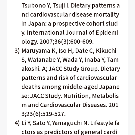
Tsubono Y, Tsuji I. Dietary patterns a
nd cardiovascular disease mortality
in Japan: a prospective cohort stud
y. International Journal of Epidemi
ology. 2007;36(3):600-609.
3)
Maruyama K, Iso H, Date C, Kikuchi
S, Watanabe Y, Wada Y, Inaba Y, Tam
akoshi. A; JACC Study Group. Dietary
patterns and risk of cardiovascular
deaths among middle-aged Japane
se: JACC Study. Nutrition, Metabolis
m and Cardiovascular Diseases. 201
3;23(6):519-527.
4)
Li Y, Sato Y, Yamaguchi N. Lifestyle fa
ctors as predictors of general cardi