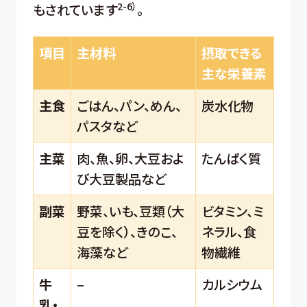
2-6）
もされています
。
項目
主材料
摂取できる
主な栄養素
主食
ごはん、パン、めん、
炭水化物
パスタなど
主菜
肉、魚、卵、大豆およ
たんぱく質
び大豆製品など
副菜
野菜、いも、豆類（大
ビタミン、ミ
豆を除く）、きのこ、
ネラル、食
海藻など
物繊維
牛
–
カルシウム
乳・