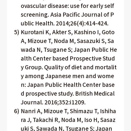
ovascular disease: use for early self
screening. Asia Pacific Journal of P
ublic Health. 2014;26(4):414-424.
5)
Kurotani K, Akter S, Kashino I, Goto
A, Mizoue T, Noda M, Sasazuki S, Sa
wada N, Tsugane S; Japan Public He
alth Center based Prospective Stud
y Group. Quality of diet and mortalit
y among Japanese men and wome
n: Japan Public Health Center base
d prospective study. British Medical
Journal. 2016;352:i1209.
6)
Nanri A, Mizoue T, Shimazu T, Ishiha
ra J, Takachi R, Noda M, Iso H, Sasaz
uki S, Sawada N, Tsugane S; Japan