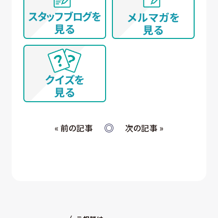
(イ) 弊社とお取引き又は提携する企業、施設、団体
等 に所属する方から、WEBサイト、名刺交換
(WEB上を含む)、開催イベント、その他当社所定
の手続きを通じて取得する個人情報について
① WEBサイトの運営管理 (メールマガジン配
信、対象者の抽出を含む)
② 各種お問合せ・ご要望への対応
③ 商談・打ち合わせ・契約の履行
④ 当社が委託された業務の遂行
⑤ お取引先への情報提供および連絡
« 前の記事
次の記事 »
(ウ) 従業員・役員 (過去に従業員・役員であった者を
含む) 又はそれらの家族の方が当社所定の手続
きによって提供する個人情報、および採用応募
者が採用手続き又は人材データ提供サービス
を通じて提供する個人情報 について
① 採否の検討、決定及び連絡並びに採用時の
入社及び雇用手続き
② 雇用・退職手続きを始めとする人事管理、給