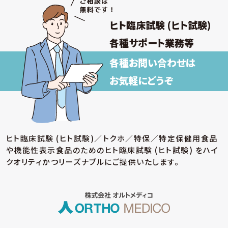
与支払その他の労務管理
③ 福利厚生、教育研修、安全衛生管理
ヒト臨床試験 (ヒト試験)
取得した個人情報について上記以外の目的外
利用を行わず、またそのための措置を講じます。
各種サポート業務等
各種お問い合わせは
【保有個人データの安全管理のために講じた
措置】
お気軽にどうぞ
当社では個人情報保護法に基づき、保有個人データ
の安全管理のために、以下の措置を講じています。
(ア) 個人情報保護方針の策定
個人情報の適正な取扱いを確保するため、「関
ヒト臨床試験 (ヒト試験)／トクホ／特保／特定保健用食品
係法令等の遵守」、「個人情報の取得・利用・提
や機能性表示食品のための
ヒト臨床試験 (ヒト試験) をハイ
供」、「個人情報の取得元」、「質問および苦情相
談の窓口」等についての個人情報保護方針を策
クオリティかつリーズナブルにご提供いたします。
定しています。
(イ) 個人データの取扱いに係る規程の整備
取得・入力、利用・加工、保管・保存、移送・送信、
消去・廃棄等の段階ごとに、取扱方法、管理者・
取扱者およびその任務等について個人データの